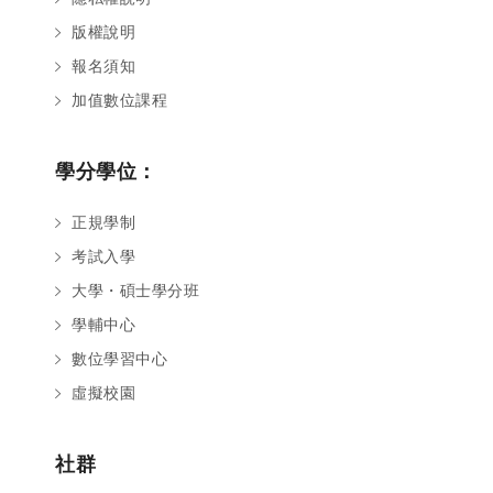
版權說明
報名須知
加值數位課程
學分學位：
正規學制
考試入學
大學・碩士學分班
學輔中心
數位學習中心
虛擬校園
社群