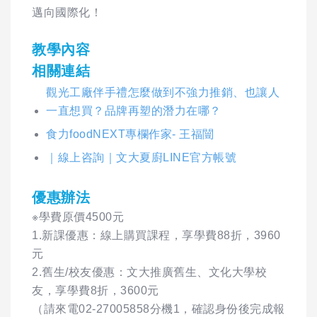
邁向國際化！
教學內容
相關連結
觀光工廠伴手禮怎麼做到不強力推銷、也讓人
一直想買？品牌再塑的潛力在哪？
食力foodNEXT專欄作家- 王福闓
｜線上咨詢｜文大夏廚LINE官方帳號
優惠辦法
※學費原價4500元
1.新課優惠：線上購買課程，享學費88折，3960
元
2.舊生/校友優惠：文大推廣舊生、文化大學校
友，享學費8折，3600元
（請來電02-27005858分機1，確認身份後完成報