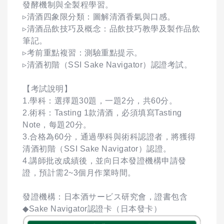
發酵機制與全製程學習。
▹清酒四象限分類：圖解清酒香氣與口感。
▹清酒品飲技巧及概念：品飲技巧教學及製作品飲
筆記。
▹考前重點複習：測驗重點提示。
▹清酒初階（SSI Sake Navigator）認證考試。
【考試說明】
1.學科：選擇題30題，一題2分，共60分。
2.術科：Tasting 1款清酒，必須填寫Tasting
Note，每題20分。
3.合格為60分，通過學科與術科認證者，將獲得
清酒初階（SSI Sake Navigator）認證。
4.講師批改成績後，並向日本發證機構申請發
證，預計需2~3個月作業時間。
發證機構：日本酒サービス研究會，證書包含
◆Sake Navigator認證卡（日本發卡）