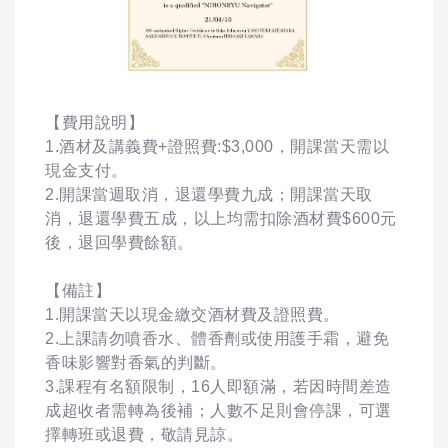
【費用說明】
1.酒材及講義費+證照費:$3,000，開課當天需以
現金支付。
2.開課當週取消，退還學費九成；開課當天取
消，退還學費五成，以上均需扣除酒材費$600元
後，退回學費餘額。
【備註】
1.開課當天以現金繳交酒材費及證照費。
2.上課請勿噴香水、體香劑或使用護手霜，避免
香味影響對香氣的判斷。
3.課程有名額限制，16人即額滿，若因時間差造
成超收者需轉為後補；人數不足則會停課，可選
擇轉班或退費，敬請見諒。