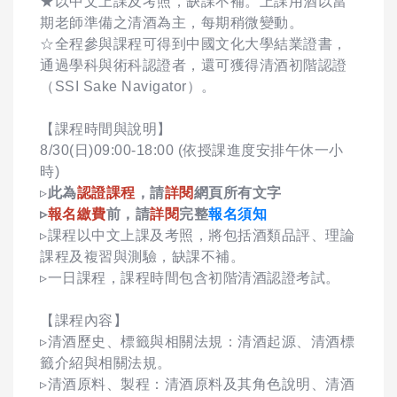
★以中文上課及考照，缺課不補。上課用酒以當
期老師準備之清酒為主，每期稍微變動。
☆全程參與課程可得到中國文化大學結業證書，
通過學科與術科認證者，還可獲得清酒初階認證
（SSI Sake Navigator）。
【課程時間與說明】
8/30(日)09:00-18:00 (依授課進度安排午休一小
時)
▹
此為
認證課程
，請
詳閱
網頁所有文字
▹
報名繳費
前，請
詳閱
完整
報名須知
▹課程以中文上課及考照，將包括酒類品評、理論
課程及複習與測驗，缺課不補。
▹一日課程，課程時間包含初階清酒認證考試。
【課程內容】
▹清酒歷史、標籤與相關法規：清酒起源、清酒標
籤介紹與相關法規。
▹清酒原料、製程：清酒原料及其角色說明、清酒