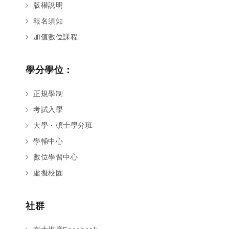
版權說明
報名須知
加值數位課程
學分學位：
正規學制
考試入學
大學・碩士學分班
學輔中心
數位學習中心
虛擬校園
社群