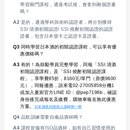
學習兩門課程，通過考試後，會拿到兩個證書
嗎？
A2
是的，通過學科與術科認證者，將分別獲得
SSI 清酒初階認證/ SSI 燒酎初階認證的認證
證書，包含日本發卡之認證卡及證書。
Q3
同時學習日本酒的初階認證課程，可以享有優
惠價格嗎？
A3
有的！為鼓勵學員完整學習，同報「SSI 清酒
初階認證課程」及「SSI 燒酎初階認證課
程」，享學費85折，8160元/單門（原價9600
元），同報優惠，請來電02-27005858分機1
或加入夏廚官方LINE ID：@pep7198b，確認
身份後完成報名及繳費，購物車報名無此優惠
方案。
日本酒系列課程上課時間一覽
Q4
品飲訓練需要自備品酒杯嗎？
A4
課程皆備有ISO品酒杯，如有自己習慣使用的