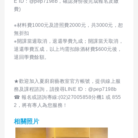
E ID：@pep7198b，確認身份後完成報名及繳
費)
※材料費1000元及證照費2000元，共3000元，恕
無折扣
※開課當週取消，退還學費九成；開課當天取消，
退還學費五成，以上均需扣除酒材費$600元後，
退回學費餘額。
★歡迎加入夏廚廚藝教室官方帳號，提供線上服
務及課程諮詢，請搜尋LINE ID：@pep7198b
☎ 報名或諮詢專線:(02)27005858分機1 或 855
2，將有專人為您服務！
相關照片