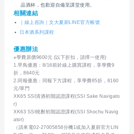
品酒杯，也歡迎自備至課堂使用。
相關連結
｜線上咨詢｜文大夏廚LINE官方帳號
日本酒系列課程
優惠辦法
※學費原價9600元 (以下折扣，請擇一使用)
1.早鳥優惠：8/16前於線上購買課程，享學費9
折，8640元
2.同報優惠：同報下方課程，享學費85折，8160
元/單門
XK65 SSI清酒初階認證課程(SSI Sake Navigato
r)
XK63 SSI燒酎初階認證課程(SSI Shochu Navig
ator)
（請來電02-27005858分機1或加入夏廚官方LIN