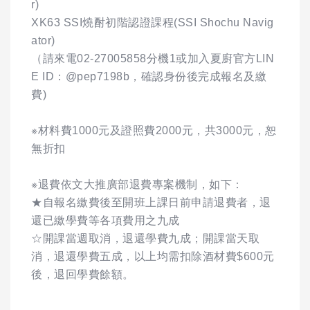
r)
XK63 SSI燒酎初階認證課程(SSI Shochu Navig
ator)
（請來電02-27005858分機1或加入夏廚官方LIN
E ID：@pep7198b，確認身份後完成報名及繳
費)
※材料費1000元及證照費2000元，共3000元，恕
無折扣
※退費依文大推廣部退費專案機制，如下：
★自報名繳費後至開班上課日前申請退費者，退
還已繳學費等各項費用之九成
☆開課當週取消，退還學費九成；開課當天取
消，退還學費五成，以上均需扣除酒材費$600元
後，退回學費餘額。