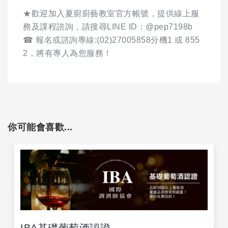
★歡迎加入夏廚廚藝教室官方帳號，提供線上服
務及課程諮詢，請搜尋LINE ID：@pep7198b
☎ 報名或諮詢專線:(02)27005858分機1 或 855
2，將有專人為您服務！
你可能會喜歡...