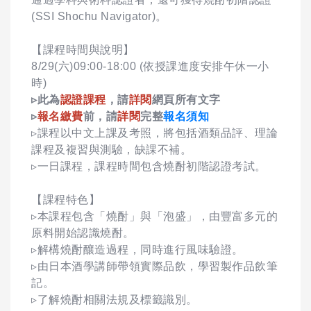
(SSI Shochu Navigator)。
【課程時間與說明】
8/29(六)09:00-18:00 (依授課進度安排午休一小
時)
▹此為
認證課程
，請
詳閱
網頁所有文字
▹
報名繳費
前，請
詳閱
完整
報名須知
▹課程以中文上課及考照，將包括酒類品評、理論
課程及複習與測驗，缺課不補。
▹一日課程，課程時間包含燒酎初階認證考試。
【課程特色】
▹本課程包含「燒酎」與「泡盛」，由豐富多元的
原料開始認識燒酎。
▹解構燒酎釀造過程，同時進行風味驗證。
▹由日本酒學講師帶領實際品飲，學習製作品飲筆
記。
▹了解燒酎相關法規及標籤識別。