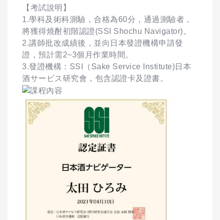
【考試說明】
1.學科及術科測驗，合格為60分，通過測驗者，
將獲得燒酎初階認證(SSI Shochu Navigator)。
2.講師批改成績後，並向日本發證機構申請發
證，預計需2~3個月作業時間。
3.發證機構：SSI（Sake Service Institute)日本
酒サービス研究會，包含認證卡及證書。