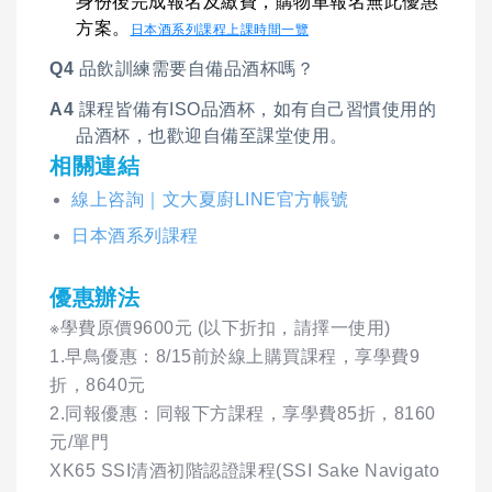
身份後完成報名及繳費，購物車報名無此優惠
方案。
日本酒系列課程上課時間一覽
Q4
品飲訓練需要自備品酒杯嗎？
A4
課程皆備有ISO品酒杯，如有自己習慣使用的
品酒杯，也歡迎自備至課堂使用。
相關連結
線上咨詢｜文大夏廚LINE官方帳號
日本酒系列課程
優惠辦法
※學費原價9600元 (以下折扣，請擇一使用)
1.早鳥優惠：8/15前於線上購買課程，享學費9
折，8640元
2.同報優惠：同報下方課程，享學費85折，8160
元/單門
XK65 SSI清酒初階認證課程(SSI Sake Navigato