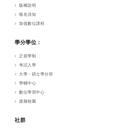
版權說明
報名須知
加值數位課程
學分學位：
正規學制
考試入學
大學・碩士學分班
學輔中心
數位學習中心
虛擬校園
社群