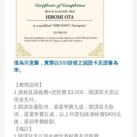
僅為示意圖，實際以SSI頒發之認證卡及證書為
準。
【費用說明】
1.酒材及講義費+證照費:$3,000，開課當天需以
現金支付。
2.開課當週取消，退還學費九成；開課當天取
消，退還學費五成，以上均需扣除酒材費$600元
後，退回學費餘額。
【備註】
1.開課當天以現金繳交酒材費及證照費。