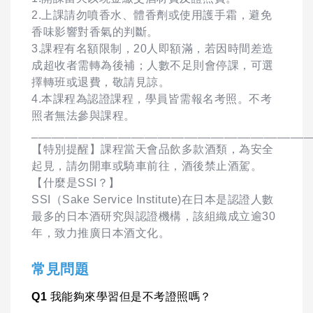
2.上課請勿噴香水、體香劑或使用護手霜，避免
香味影響對香氣的判斷。
3.課程有名額限制，20人即額滿，若因時間差造
成超收者需轉為後補；人數不足則會停課，可選
擇轉班或退費，敬請見諒。
4.本課程為認證課程，學員皆需報名考照。不考
照者無法參與課程。
__________________________________________
【特別提醒】課程當天會品飲多款酒類，為安全
起見，請勿開車或騎車前往，酒後禁止酒駕。
【什麼是SSI？】
SSI（Sake Service Institute)在日本是認證人數
最多的日本酒研究與認證機構，該組織成立逾30
年，致力推廣日本酒文化。
常見問題
Q1
我能夠來學習但是不考證照嗎？