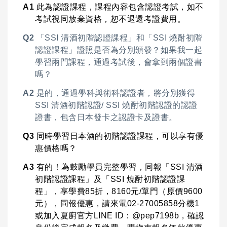
A1
此為認證課程，課程內容包含認證考試，如不
考試視同放棄資格，恕不退還考證費用。
Q2
「SSI 清酒初階認證課程」和「SSI 燒酎初階
認證課程」證照是否為分別頒發？如果我一起
學習兩門課程，通過考試後，會拿到兩個證書
嗎？
A2
是的，通過學科與術科認證者，將分別獲得
SSI 清酒初階認證/ SSI 燒酎初階認證的認證
證書，包含日本發卡之認證卡及證書。
Q3
同時學習日本酒的初階認證課程，可以享有優
惠價格嗎？
A3
有的！為鼓勵學員完整學習，同報「SSI 清酒
初階認證課程」及「SSI 燒酎初階認證課
程」，享學費85折，8160元/單門（原價9600
元），同報優惠，請來電02-27005858分機1
或加入夏廚官方LINE ID：@pep7198b，確認