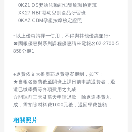
0KZ1 DS嬰幼兒動能知覺瑜珈檢定班
XK27 NBF嬰幼兒副食品研習班
0KAZ CBM孕產按摩檢定證照
~以上優惠請擇一使用，不得與其他優惠並行~
☎團報優惠與系列課程優惠請來電報名02-2700-5
858分機1
※退費依文大推廣部退費專案機制，如下：
★自報名繳費後至開班上課日前申請退費者，退
還已繳學費等各項費用之九成
☆開課前三天及當天申請退款，除退還學費九
成，需扣除材料費1000元後，退回學費餘額
相關照片