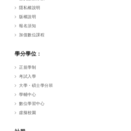
隱私權說明
版權說明
報名須知
加值數位課程
學分學位：
正規學制
考試入學
大學・碩士學分班
學輔中心
數位學習中心
虛擬校園