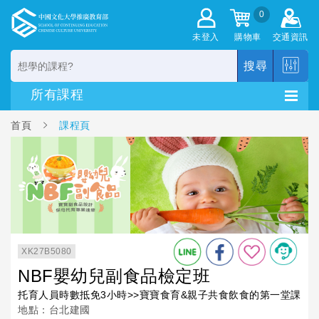
0
未登入
購物車
交通資訊
搜尋
首頁
課程頁
XK27B5080
NBF嬰幼兒副食品檢定班
托育人員時數抵免3小時>>寶寶食育&親子共食飲食的第一堂課
地點：台北建國