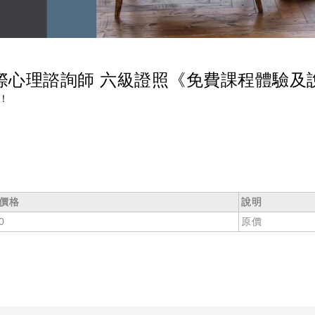
際心理諮詢師 六級證照《免費課程體驗及
！
價格
說明
0
原價