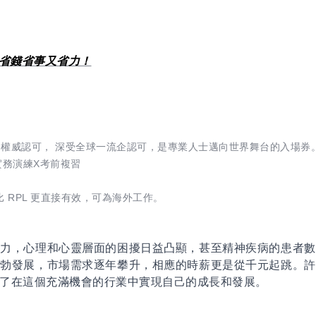
省錢省事又省力！
國權威認可， 深受全球一流企認可，是專業人士邁向世界舞台的入場券
實務演練X考前複習
比 RPL 更直接有效，可為海外工作。
壓力，心理和心靈層面的困擾日益凸顯，甚至精神疾病的患者數
蓬勃發展，市場需求逐年攀升，相應的時薪更是從千元起跳。許
了在這個充滿機會的行業中實現自己的成長和發展。