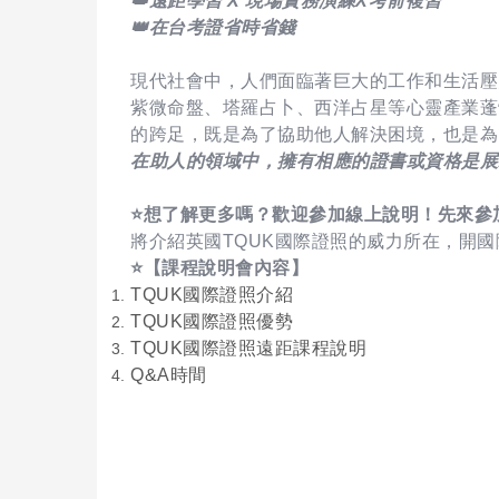
👑遠距學習 X 現場實務演練X考前複習
👑在台考證省時省錢
現代社會中，人們面臨著巨大的工作和生活壓
紫微命盤、塔羅占卜、西洋占星等心靈產業蓬
的跨足，既是為了協助他人解決困境，也是為
在助人的領域中，擁有相應的證書或資格是展
⭐️想了解更多嗎？歡迎參加線上說明！先來參
將介紹英國TQUK國際證照的威力所在，開
⭐️【課程說明會內容】
TQUK國際證照介紹
TQUK國際證照優勢
TQUK國際證照遠距課程說明
Q&A時間