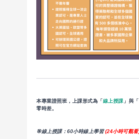
本專業證照班，上課形式為「
線上授課
」與「
零時差。
🎯
線上授課：
60
小時線上學習
(24
小時可觀看