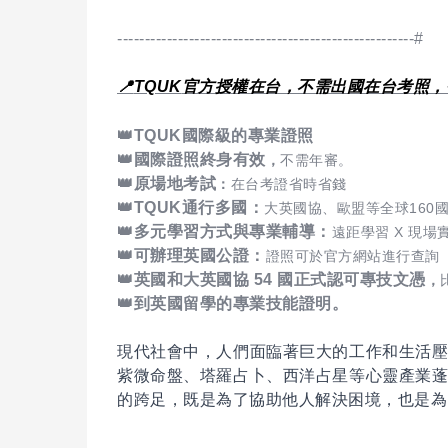
------------------------------------------------------#
📍
TQUK
官方授權在台，不需出國在台考照，
👑TQUK國際級的專業證照
👑
國際證照終身有效
，
不需年審。
👑
原場地考試
：
在台考證省時省錢
👑
TQUK
通行多國：
大英國協、歐盟等全球160
👑
多元學習方式與專業輔導：
遠距學習 X 現場
👑
可辦理英國公證：
證照可於官方網站進行查詢
👑
英國和大英國協 54 國正式認可專技文憑
，
👑到英國留學的專業技能證明。
現代社會中，人們面臨著巨大的工作和生活
紫微命盤、塔羅占卜、西洋占星等心靈產業
的跨足，既是為了協助他人解決困境，也是為