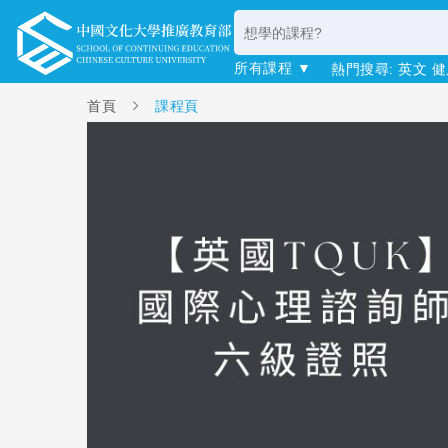
所有課程 ▼
熱門搜尋:
英文
健
首頁
課程頁