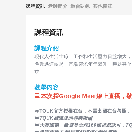
課程資訊
老師簡介
適合對象
其他備註
課程資訊
課程介紹
現代人生活忙碌，工作和生活壓力日益增大，
產業迅速崛起，市場需求年年攀升，時薪甚至
求。
教學內容
💻本次採Google Meet線上直播
📣TQUK官方授權在台，不需出國在台考照
👑TQUK國際級的專業證照
👑大英國協、歐盟等全球160國權威認可，T