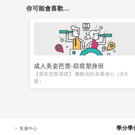
你可能會喜歡...
成人美姿芭蕾-窈窕塑身班
【需有芭蕾基礎】 舞動你的美麗身心（共8
週）
學分學
客服中心