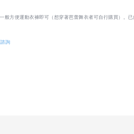
著一般方便運動衣褲即可（想穿著芭蕾舞衣者可自行購買）。
入諮詢