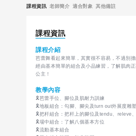
課程資訊
老師簡介
適合對象
其他備註
課程資訊
課程介紹
芭蕾舞看起來簡單，其實很不容易，不過別擔
經由基本簡單的組合及小品練習，了解肌肉正
公主！
教學內容
🎗芭蕾手位、腳位及肌耐力訓練
🎗地板組合：勾腳、腳尖及turn out外展度雕
🎗把杆組合：把杆上的腳位及tendu、relev
🎗場中組合：了解八個基本方位
🎗流動基本組合