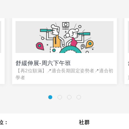
舒緩伸展-周六下午班
【再2位額滿】📍適合長期固定姿勢者📍適合初
學者
位：
社群