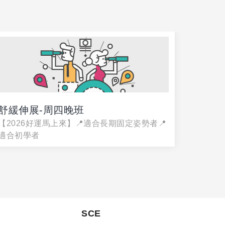
舒緩伸展-周四晚班
【熱情
【2026好運馬上來】📍適合長期固定姿勢者📍
康的大
適合初學者
限：大溪
SCE