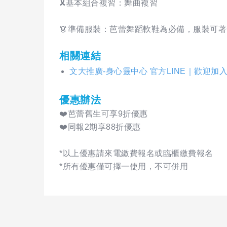
🎗基本組合複習：舞曲複習
👗準備服裝：芭蕾舞蹈軟鞋為必備，服裝可
相關連結
文大推廣-身心靈中心 官方LINE｜歡迎加
優惠辦法
❤️芭蕾舊生可享9折優惠
❤️同報2期享88折優惠
*以上優惠請來電繳費報名或臨櫃繳費報名
*所有優惠僅可擇一使用，不可併用