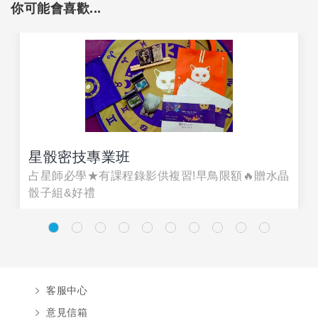
你可能會喜歡...
星骰密技專業班
占星師必學★有課程錄影供複習!早鳥限額🔥贈水晶
骰子組&好禮
客服中心
意見信箱