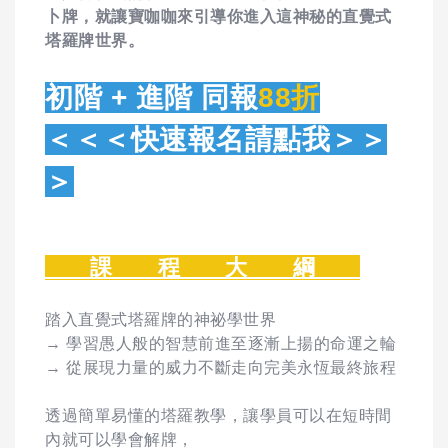
卜牌，就讓寶咖咖來引導你進入這神秘的直覺式
塔羅牌世界。
初階 + 進階 同報
88折
＜＜＜
快速報名請
點我＞＞
＞
課 程 大 綱
踏入直覺式塔羅牌的神祕學世界
→ 學習愚人般的智慧前進至逐漸上揚的命運之輪
→ 從展現力量的威力不斷走向完美永恆最終旅程
透過簡單易懂的塔羅教學，讓學員可以在短時間
內就可以學會解牌，