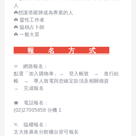
人
☘️想讓塔羅牌成為專業的人
☘️ 靈性工作者
☘️ 協槓占卜師
☘️ 一般大眾
報 名 方 式
♾️ 網路報名：
點選「加入購物車」→ 登入帳號 → 進行結
帳 → 專人致電與您確定款項及相關個資
→ 完成報名
☎ 電話報名：
(02)27005858 分機 1
🏃 臨櫃報名：
文大推廣各分館櫃台皆可報名