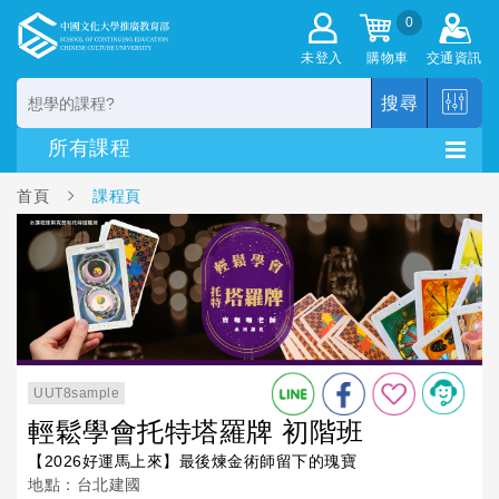
0
未登入
購物車
交通資訊
搜尋
首頁
課程頁
UUT8sample
輕鬆學會托特塔羅牌 初階班
【2026好運馬上來】最後煉金術師留下的瑰寶
地點：台北建國