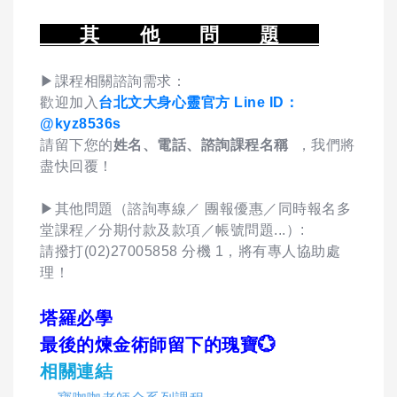
其 他 問 題
▶課程相關諮詢需求：
歡迎加入
台北文大身心靈官方 Line ID：
@kyz8536s
請留下您的
姓名、電話、諮詢課程名稱
，我們將
盡快回覆！
▶其他問題（諮詢專線／ 團報優惠／同時報名多
堂課程／分期付款及款項／帳號問題...）:
請撥打(02)27005858 分機 1，將有專人協助處
理！
塔羅必學
最後的煉金術師留下的瑰寶💮
相關連結