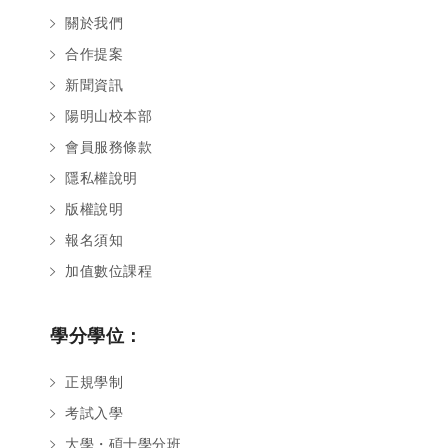
關於我們
合作提案
新聞資訊
陽明山校本部
會員服務條款
隱私權說明
版權說明
報名須知
加值數位課程
學分學位：
正規學制
考試入學
大學・碩士學分班