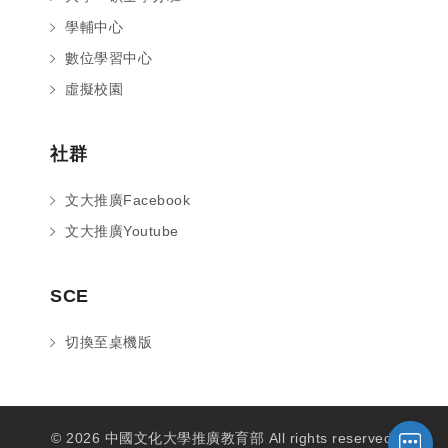
學輔中心
數位學習中心
虛擬校園
社群
文大推廣Facebook
文大推廣Youtube
您好～ 歡迎來到中國文化大學推廣部！
SCE
如您對於課程有疑問，可至
意見信箱
留
言，我們將盡快與您聯繫。
切換至桌機版
※服務時間：週一至週六09:00~21:00；
週日09:00~17:00，國定假日除外。
© 2026 中國文化大學推廣教育部 All rights reserved.