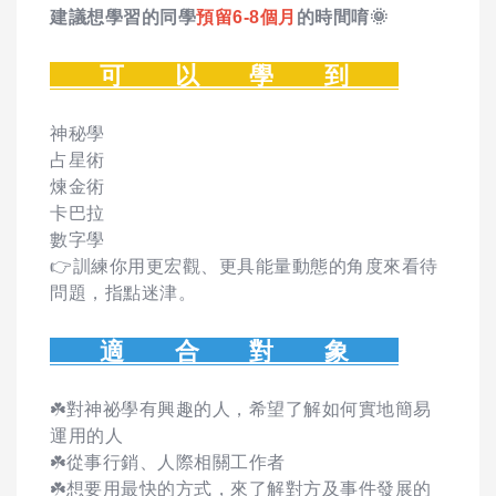
建議想學習的同學
預留6-8個月
的時間唷🌞
可 以 學 到
神秘學
占星術
煉金術
卡巴拉
數字學
👉訓練你用更宏觀、更具能量動態的角度來看待
問題，指點迷津。
適 合 對 象
☘️對神祕學有興趣的人，希望了解如何實地簡易
運用的人
☘️從事行銷、人際相關工作者
☘️想要用最快的方式，來了解對方及事件發展的