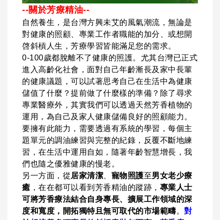
--關於芳療精油--
自然養生，是台灣方興未艾的風氣潮流，無論是
對健康的照顧、專業工作者職能的加分、或想開
啓斜槓人生，芳療學習皆能滿足您的需求。
0-100歲都脫離不了健康的照護。尤其台灣已正式
進入高齡化社會，面對自己年齡漸長及家中長輩
的健康議題，可以試著思考自己在生活中為健康
儲值了什麼？提前做了什麼樣的準備？除了尋求
專業醫療外，其實我們可以透過天然芳香植物的
運用，為自己及家人健康儲備良好的照顧能力。
要擁有此能力，需要透過有系統的學習，每個主
題單元的調油練習與完整的紀錄，反覆不斷地練
習，在生活中運用自如，隨著年齡智慧增長，我
們也隨之優雅健康的慢老。
另一方面，從
居家清潔
、
寵物照護
至
男女老少療
癒
，在在都可以看到芳香精油的蹤跡，
專業人士
可將芳香療法結合自身專長、擴展工作領域的深
度和寬度，開拓獨特且無可取代的市場範疇
。
對