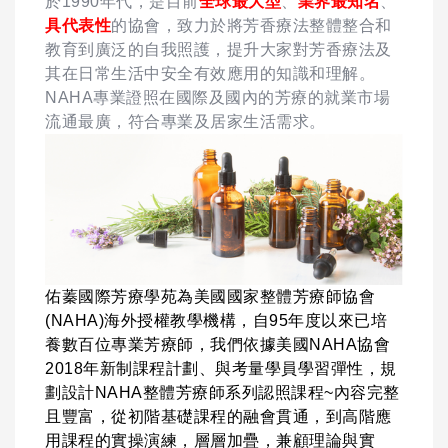
於1990年代，是目前
全球最大型
、
業界最知名
、
具代表性
的協會，致力於將芳香療法整體整合和
教育到廣泛的自我照護，提升大家對芳香療法及
其在日常生活中安全有效應用的知識和理解。
NAHA專業證照在國際及國內的芳療的就業市場
流通最廣，符合專業及居家生活需求。
佑蓁國際芳療學苑為美國國家整體芳療師協會
(NAHA)海外授權教學機構，自95年度以來已培
養數百位專業芳療師，我們依據美國NAHA協會
2018年新制課程計劃、與考量學員學習彈性，規
劃設計NAHA整體芳療師系列認照課程~
內容完整
且豐富，從初階基礎課程的融會貫通，到高階應
用課程的實操演練，層層加疊，兼顧理論與實