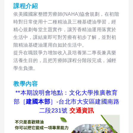
課程介紹
依美國國家整體芳療師(NAHA)協會規劃，在初階
時對日常使用十二種精油及三種基礎油學習，經
精心規劃每堂主題實作，讓芳香精油運用落實於
生活中，課結束即可對芳療有初步了解，並對初
階精油基礎油運用自如於生活中。
提升在職競爭力增加收入及培養第二專長兼具樂
活養生目的，且把芳療師課程分階段完成，減輕
學生負擔。
教學內容
**本期說明會地點：文化大學推廣教育
部［
建國本部
］-台北市大安區建國南路
二段231號
交通資訊