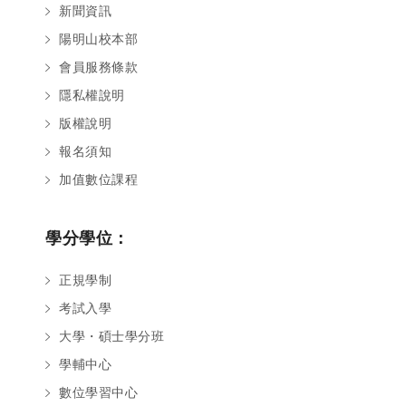
新聞資訊
陽明山校本部
會員服務條款
隱私權說明
版權說明
報名須知
加值數位課程
學分學位：
正規學制
考試入學
大學・碩士學分班
學輔中心
數位學習中心