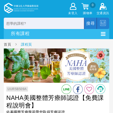
0
未登入
購物車
交通資訊
搜尋
首頁
課程頁
UUR5B509A
NAHA美國整體芳療師認證【免費課
程說明會】
佑蓁國際芳療學苑帶您取得芳療認證