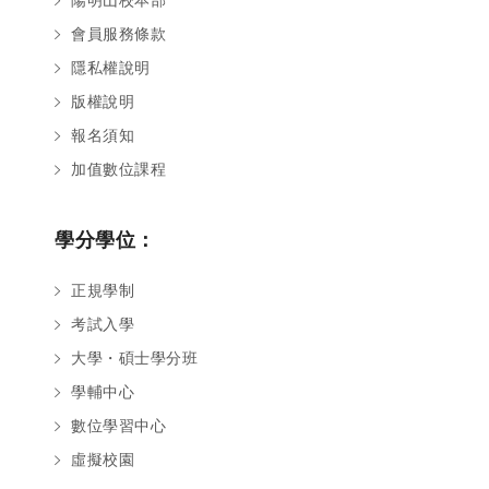
會員服務條款
隱私權說明
版權說明
報名須知
加值數位課程
學分學位：
正規學制
考試入學
大學・碩士學分班
學輔中心
數位學習中心
虛擬校園