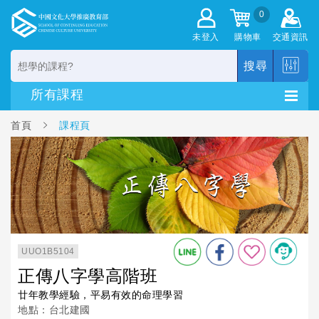
0
未登入
購物車
交通資訊
搜尋
首頁
課程頁
UUO1B5104
正傳八字學高階班
廿年教學經驗，平易有效的命理學習
地點：台北建國