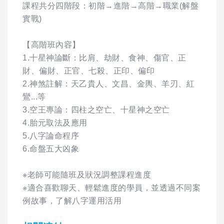
課程共分四階段：初階→進階→高階→職業(解盤
實戰)
【高階班內容】
1.十星神論斷：比肩、劫財、食神、傷官、正
財、偏財、正官、七殺、正印、偏印
2.神煞註解：天乙貴人、文昌、金輿、羊刃、紅
鸞...等
3.空王專論：四柱之空亡、十星神之空亡
4.胎元取法及應用
5.八字論命程序
6.命盤五大凶象
※老師可能隨班及狀況調整課程進度
※適合喜歡聊天、輕鬆進度的學員，並透過不同案
例故事，了解八字運用活用