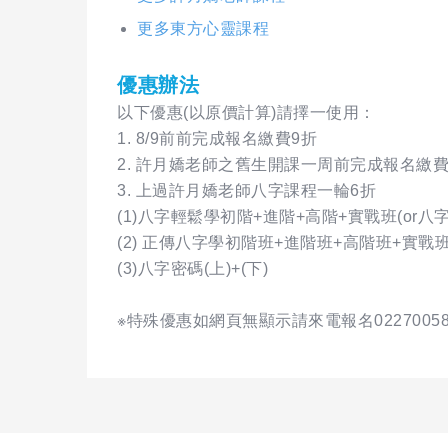
更多東方心靈課程
優惠辦法
以下優惠(以原價計算)請擇一使用：
1. 8/9前前完成報名繳費9折
2. 許月嬌老師之舊生開課一周前完成報名繳
3. 上過許月嬌老師八字課程一輪6折
(1)八字輕鬆學初階+進階+高階+實戰班(or八
(2) 正傳八字學初階班+進階班+高階班+實戰
(3)八字密碼(上)+(下)
※特殊優惠如網頁無顯示請來電報名02270058