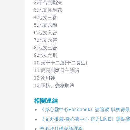
2.干合判斷法
3.地支庫馬花
4.地支三會
5.地支六衝
6.地支六合
7.地支六害
8.地支三合
9.地支之刑
10.天干十二運(十二長生)
11.簡易判斷日主強弱
12.論用神
13.正格、變格取法
相關連結
《身心靈中心Facebook》請追蹤 以獲得
《文大推廣-身心靈中心 官方LINE》請點
更多許月嬌老師課程