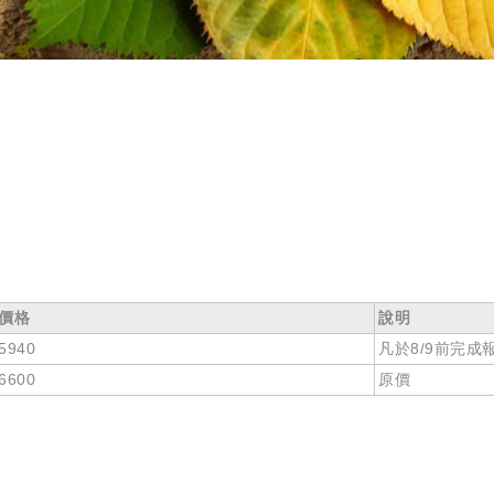
價格
說明
5940
凡於8/9前完
6600
原價