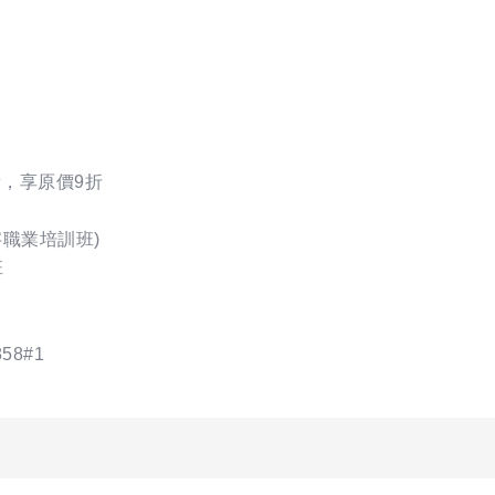
費，享原價9折
字職業培訓班)
班
58#1