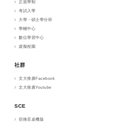
正規學制
考試入學
大學・碩士學分班
學輔中心
數位學習中心
虛擬校園
社群
文大推廣Facebook
文大推廣Youtube
您好～ 歡迎來到中國文化大學推廣部！
SCE
如您對於課程有疑問，可至
意見信箱
留
言，我們將盡快與您聯繫。
切換至桌機版
※服務時間：週一至週六09:00~21:00；