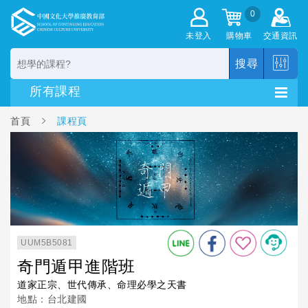
0
未登入
購物車
交通資訊
搜尋
首頁
課程頁
UUM5B5081
奇門遁甲進階班
道家正宗、世代傳承、命理必學之天書
地點：台北建國