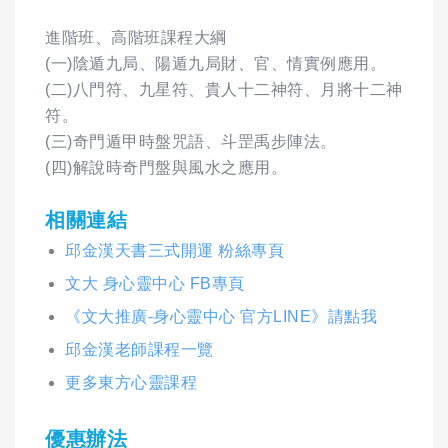
進階班、高階班課程大綱
(一)陰遁九局、陽遁九局財、官、情實例應用。
(二)八門符、九星符、貴人十二神符、月將十二神
符。
(三)奇門遁甲時盤咒語、斗罡禹步陣法。
(四)解說時奇門盤與風水之應用。
相關連結
邱金漢天書三式開運 粉絲專頁
文大 身心靈中心 FB專頁
《文大推廣-身心靈中心 官方LINE》請點我
邱金漢老師課程一覽
更多東方心靈課程
優惠辦法