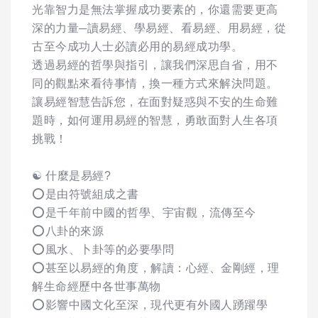
光靠智力是無法掌握成功要素的，你還需要更高
深的力量─讀易經、學易經、看易經、用易經，從
古至今成功人士必讀必用的易經成功學。
透過易經的哲學與指引，讓我們深思自省，用不
同的觀點來看待事情，換一種方式來解決問題。
讓易經智慧告訴您，在面對疑惑與不安的生命難
題時，如何運用易經的智慧，勇敢面對人生各項
挑戰！
☯ 什麼是易經?
⭕️是由符號組成之書
⭕️是千年前中國的哲學、宇宙觀，流傳至今
⭕️八卦的來源
⭕️風水、卜卦等的必要學問
⭕️甚至以易經的角度，解讀：心經、金剛經，理
解生命經歷中各世事萬物
⭕️影響中國文化至深，現代更有外國人踴躍學