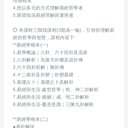
項挑戰者
4.想以多元的方式理解易經哲學者
5.期望加深易經理解與運用者
💮 本課程三階段課程(3期為一輪)，引領你理解易
經的哲學與智慧，課程內容下:
**易經學根本(一)
1.易學概論｜八卦、六十四卦及流派
2.八卦解析｜先後天卦圖及說卦傳
3.六十四卦初解｜雜卦傳
4.十二僻卦及卦變｜卦變基礎
5.基礎占卜｜基礎占卜及解卦
6.易經與生活-處世哲學｜乾、坤二卦解析
7.易經與生活-婚姻｜咸、恆二卦解析
8.易經與生活-憂患意識｜三陳九卦解析
**易經學根本(二)
●易卦解說