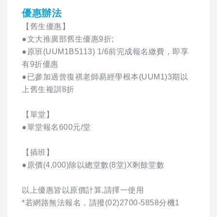
優惠辦法
【舊生優惠】
●文大推廣部舊生優惠9折;
●原班(UUM1B5113) 1/6前完成報名繳費，即享
有9折優惠
●已參加過曾復祺老師易經學根本(UUM1)3期以
上舊生複訓8折
【單堂】
●單堂報名600元/堂
【插班】
●原價(4,000)除以總堂數(8堂)X剩餘堂數
以上優惠皆以原價計算,請擇一使用
*若網路無法報名，請撥(02)2700-5858分機1