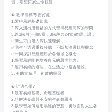
習，期望拓展生命智慧
☯ 教學目標/學習好處
1.習得易經基礎知識
2.深入淺出用輕鬆的方式習得易經高深的學問
3.以3階段(一期8堂，3階段共24堂)循環上課：
✅新生可由淺入深快速理解，
✅舊生可透過重複聆聽，不斷加深邏輯與觀念
✅一同探討易經應用於各領域之概念
1.學習易經能夠培養多元的思辨能力。
2.運用易經的道理，在生活之中趨吉避凶。
3. 有助於命理、術數的學習
☯ 誰適合學?
1.沒有易經基礎、命理基礎者
2.想解決疑惑與不安的生命難題者
3.欲學習如何運用易經的智慧，勇敢面對人生各