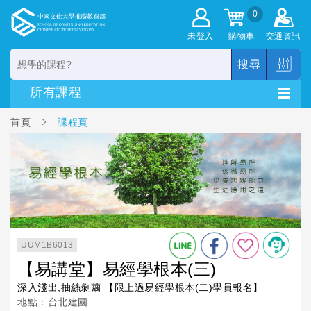
0
未登入
購物車
交通資訊
搜尋
首頁
課程頁
UUM1B6013
【易講堂】易經學根本(三)
深入淺出,抽絲剝繭 【限上過易經學根本(二)學員報名】
地點：台北建國