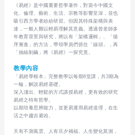
《易經》是中國重要哲學著作，對當今中國文
化、倫理、藝術、生活、宗教等影響至深，並也
吸引西方學者紛紛研習。但因其特殊架構與表
達，一般人難以輕易理解其意義。透過曾老師多
年教育背景與研究，將以有「架構邏輯」、「循
序漸進」的方法，帶領學員們抓住「線頭」，再
「抽絲剝繭」將《易經》一探究竟。
教學內容
「易經學根本」完整教學以每期8堂課，共3期為
一輪，解說易經基礎。
深入淺出、輕鬆的方式講授易經，更有效的研究
易經之特有哲學。
以期培養思辨能力，並更易運用易經道理，在生
活之中趨吉避凶。
天有不測風雲、人有旦夕禍福。人生變化莫測，