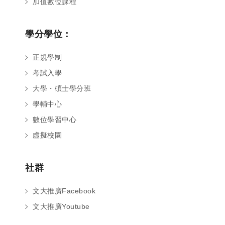
加值數位課程
學分學位：
正規學制
考試入學
大學・碩士學分班
學輔中心
數位學習中心
虛擬校園
社群
文大推廣Facebook
文大推廣Youtube