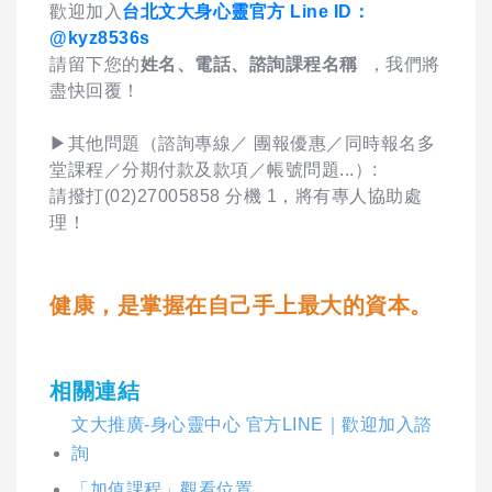
歡迎加入
台北文大身心靈官方 Line ID：
@kyz8536s
請留下您的
姓名、電話、諮詢課程名稱
，我們將
盡快回覆！
▶其他問題（諮詢專線／ 團報優惠／同時報名多
堂課程／分期付款及款項／帳號問題...）:
請撥打(02)27005858 分機 1，將有專人協助處
理！
健康，是掌握在自己手上最大的資本。
相關連結
文大推廣-身心靈中心 官方LINE｜歡迎加入諮
詢
「加值課程」觀看位置