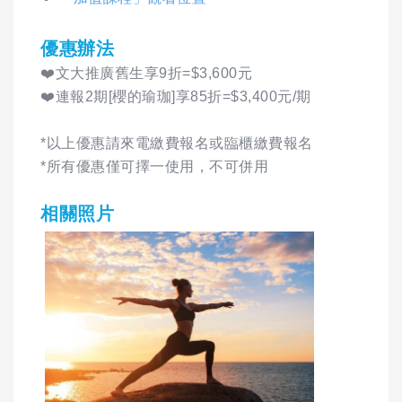
優惠辦法
❤️文大推廣舊生享9折=$3,600元
❤️連報2期[櫻的瑜珈]享85折=$3,400元/期
*以上優惠請來電繳費報名或臨櫃繳費報名
*所有優惠僅可擇一使用，不可併用
相關照片