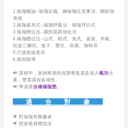
1.瑜珈概論--瑜珈定義、練瑜珈注意事項、關節熱
身操
2.瑜珈基本式--瑜珈呼吸法、瑜珈拜日式
3.瑜珈體位法--腹部肌群強化法
4.瑜珈體位法--山式、樹式、魚式、桌面、木板、
站姿三腳式、兔子、嬰兒、烏鴉、海狗等
5.穴道經絡美容
6.個別指導
📢 課程中，老師將視情況調整進度及加入
氣功
元
素，豐富課程多樣性。
📢 學員需
自備瑜珈墊
。
適 合 對 象
🌟
對瑜珈有興趣者
🌟
想改善身體狀況