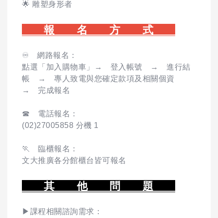
🌟
雕塑身形者
報 名 方 式
♾️ 網路報名：
點選「加入購物車」→ 登入帳號 → 進行結
帳 → 專人致電與您確定款項及相關個資
→ 完成報名
☎ 電話報名：
(02)27005858 分機 1
🏃 臨櫃報名：
文大推廣各分館櫃台皆可報名
其 他 問 題
▶課程相關諮詢需求：