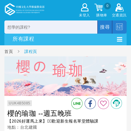
0
未登入
購物車
交通資訊
搜尋
首頁
課程頁
UUK4B5085
櫻的瑜珈 --週五晚班
【2026好運馬上來】🙋‍♀️歡迎新生報名單堂體驗課
地點：台北建國