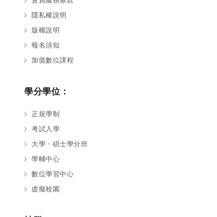
隱私權說明
版權說明
報名須知
加值數位課程
學分學位：
正規學制
考試入學
大學・碩士學分班
學輔中心
數位學習中心
虛擬校園