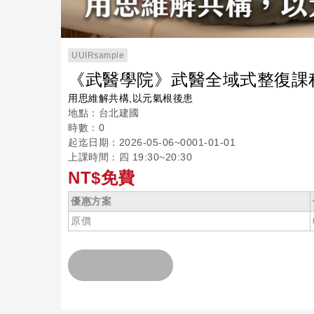
UUIRsample
《武醫學院》武醫全域式整復課
用思維解共構,以元氣根後患
地點：台北建國
時數：0
起迄日期：2026-05-06~0001-01-01
上課時間：四 19:30~20:30
NT$免費
優惠方案
原價