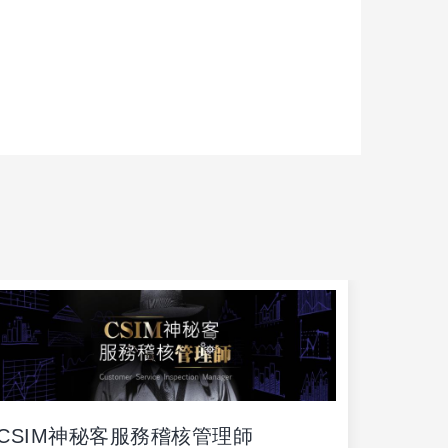
CSIM神秘客服務稽核管理師
傳統推