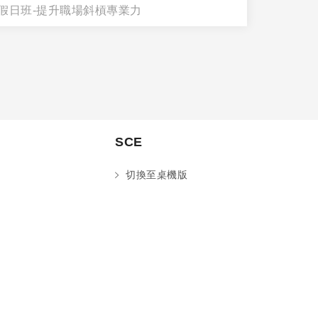
假日班-提升職場斜槓專業力
何建德 
環
SCE
切換至桌機版
您好～ 歡迎來到中國文化大學推廣部！
如您對於課程有疑問，可至
意見信箱
留