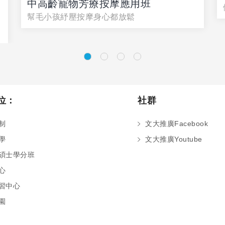
中高齡寵物芳療按摩應用班
幫毛小孩紓壓按摩身心都放鬆
位：
社群
制
文大推廣Facebook
學
文大推廣Youtube
碩士學分班
心
習中心
園