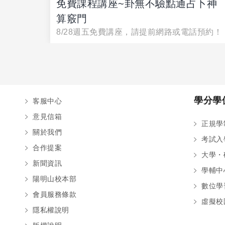
免費課程講座~卦無不驗點通占卜神
單易學
算竅門
8/28週五免費講座，請提前網路或電話預約！
學分學
客服中心
意見信箱
正規學
關於我們
考試入
合作提案
大學・
新聞資訊
學輔中
陽明山校本部
數位學
會員服務條款
虛擬校
隱私權說明