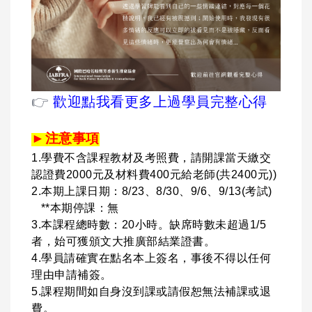
👉
歡迎點我看更多上過學員完整心得
►
注意事項
1.學費不含課程教材及考照費，請開課當天繳交
認證費2000元及材料費400元給老師(共2400元))
2.本期上課日期：8/23、8/30、9/6、9/13(考試)
**本期停課：無
3.本課程總時數：20小時。缺席時數未超過1/5
者，始可獲頒文大推廣部結業證書。
4.學員請確實在點名本上簽名，事後不得以任何
理由申請補簽。
5.課程期間如自身沒到課或請假恕無法補課或退
費。