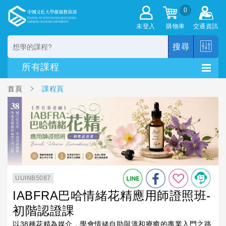
0
未登入
購物車
交通資訊
搜尋
首頁
課程頁
UUINB5087
IABFRA巴哈情緒花精應用師證照班-
初階認證課
以38種花精為媒介，學會情緒自助與溫和療癒的專業入門之路