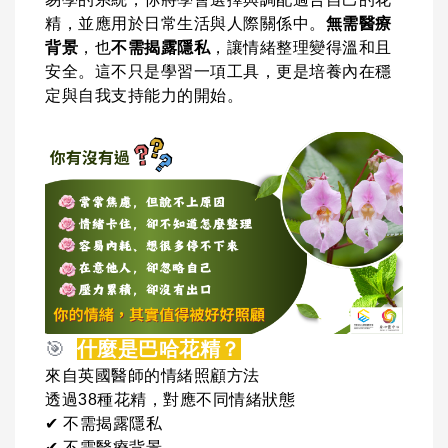
精，並應用於日常生活與人際關係中。
無需醫療
背景
，也
不需揭露隱私
，讓情緒整理變得溫和且
安全。這不只是學習一項工具，更是培養內在穩
定與自我支持能力的開始。
🎯
什麼是巴哈花精？
來自英國醫師的情緒照顧方法
透過38種花精，對應不同情緒狀態
✔ 不需揭露隱私
✔ 不需醫療背景