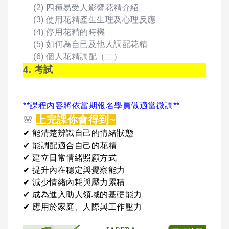
(2) 四種易受人影響花精介紹
(3) 使用花精產生生理及心理反應
(4) 停用花精的時機
(5) 如何為自已及他人調配花精
(6) 個人花精調配（二）
4. 考試
**課程內容將依當期報名學員做適當微調**
🌸
上完課你會得到~
✔ 能清楚辨識自己的情緒狀態
✔ 能調配適合自己的花精
✔ 建立日常情緒照顧方式
✔ 提升內在穩定與覺察能力
✔ 減少情緒內耗與壓力累積
✔ 成為進入助人領域的基礎能力
✔ 應用於家庭、人際與工作壓力