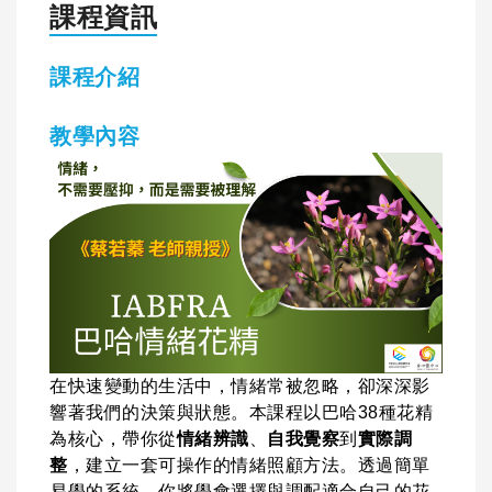
課程資訊
課程介紹
教學內容
在快速變動的生活中，情緒常被忽略，卻深深影
響著我們的決策與狀態。本課程以巴哈38種花精
為核心，帶你從
情緒辨識
、
自我覺察
到
實際調
整
，建立一套可操作的情緒照顧方法。透過簡單
易學的系統，你將學會選擇與調配適合自己的花