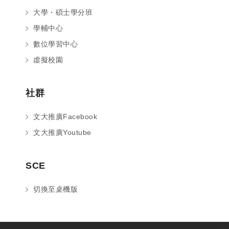
大學・碩士學分班
學輔中心
數位學習中心
虛擬校園
社群
文大推廣Facebook
文大推廣Youtube
您好～ 歡迎來到中國文化大學推廣部！
SCE
如您對於課程有疑問，可至
意見信箱
留
言，我們將盡快與您聯繫。
切換至桌機版
※服務時間：週一至週六09:00~21:00；
週日09:00~17:00，國定假日除外。