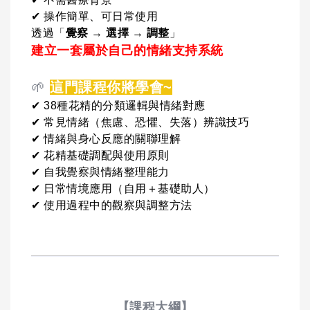
✔ 操作簡單、可日常使用
透過「
覺察
→
選擇
→
調整
」
建立一套屬於自己的情緒支持系統
🌱
這門課程你將學會~
✔ 38種花精的分類邏輯與情緒對應
✔ 常見情緒（焦慮、恐懼、失落）辨識技巧
✔ 情緒與身心反應的關聯理解
✔ 花精基礎調配與使用原則
✔ 自我覺察與情緒整理能力
✔ 日常情境應用（自用＋基礎助人）
✔ 使用過程中的觀察與調整方法
【課程大綱】