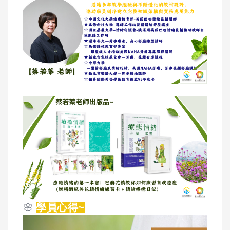
🌸
學員心得~