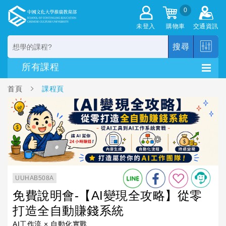
0
未登入
購物車
交通資訊
搜尋
首頁
課程頁
UUHAB508A
免費說明會-【AI變現全攻略】從零
打造全自動賺錢系統
AI工作流 × 自動化實戰