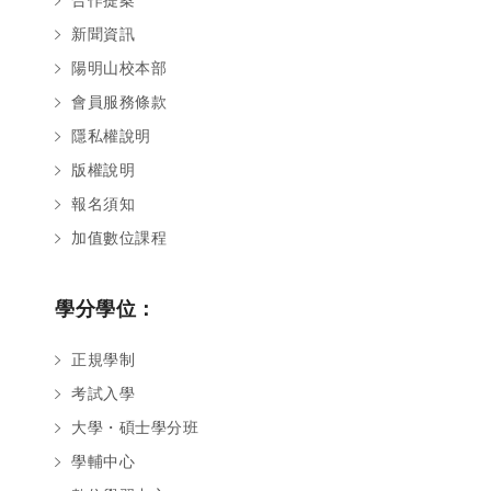
合作提案
新聞資訊
陽明山校本部
會員服務條款
隱私權說明
版權說明
報名須知
加值數位課程
學分學位：
正規學制
考試入學
大學・碩士學分班
學輔中心