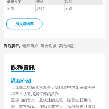
優惠方案
價格
說明
原價
1750
原價
加入購物車
課程資訊
老師簡介
適合對象
其他備註
課程資訊
課程介紹
大溪地草裙舞其實就是大家印象中的穿著椰子殼
和草裙快速搖擺臀部的舞蹈！
重節拍的音樂，且快速的鼓聲，隨著鼓聲而搖
擺，非常動感。運動量非常大，需鍛鍊腹部肌力