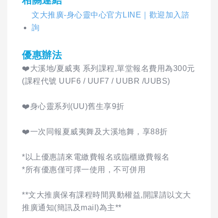
相關連結
文大推廣-身心靈中心官方LINE｜歡迎加入諮
詢
優惠辦法
❤️大溪地/夏威夷 系列課程,單堂報名費用為300元
(課程代號 UUF6 / UUF7 / UUBR /UUBS)
❤️身心靈系列(UU)舊生享9折
❤️一次同報夏威夷舞及大溪地舞，享88折
*以上優惠請來電繳費報名或臨櫃繳費報名
*所有優惠僅可擇一使用，不可併用
**文大推廣保有課程時間異動權益,開課請以文大
推廣通知(簡訊及mail)為主**