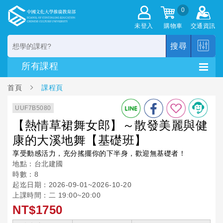
0
未登入
購物車
交通資訊
搜尋
首頁
課程頁
UUF7B5080
【熱情草裙舞女郎】～散發美麗與健
康的大溪地舞【基礎班】
享受動感活力，充分搖擺你的下半身，歡迎無基礎者！
地點：台北建國
時數：8
起迄日期：2026-09-01~2026-10-20
上課時間：二 19:00~20:00
NT$1750