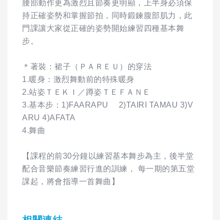
腰部動作更為激烈且節奏更明顯，上半身必須保
持正確姿勢和掌握節拍，同時鍛鍊腹部肌力，此
門課讓大家從正確的姿勢開始練習四種基本舞
步。
＊著裝：裙子（ＰＡＲＥＵ）的穿法
1.暖身：激烈舞動前的特殊暖身
2.站姿ＴＥＫＩ／蹲姿ＴＥＦＡＮＥ
3.基本步：1)FAARAPU 2)TAIRI TAMAU 3)V
ARU 4)AFATA
4.舞曲
【課程的前30分鐘以練習基本舞步為主，後半堂
配合音樂節奏練習行進的訓練， 每一期的第五堂
課起，將會指導一首舞曲】