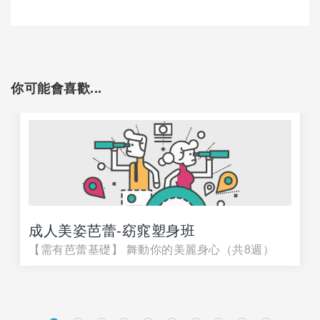
你可能會喜歡...
成人美姿芭蕾-窈窕塑身班
【需有芭蕾基礎】 舞動你的美麗身心（共8週）