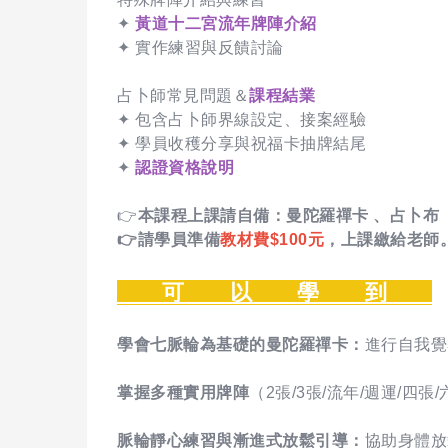
✦
黃道十二宮流年牌陣介紹
✦ 實作練習與反饋討論
占卜師常見問題＆
課程結業
✦ 包含占卜師界線設定、接案經驗
✦ 學員收穫分享與祝福卡抽牌結尾
✦
認證資格說明
👉
本課程上課請自備：
曼陀羅禪卡 、占卜布
👉請學員準備
教材費$100元
，上課繳給老師
可 以 學 到
學會七脈輪為基礎的曼陀羅禪卡：
進行自我覺
掌握多種實用牌陣
（2張/3張/流年/週運/
脈輪靜心練習與漸進式放鬆引導：
協助身體放