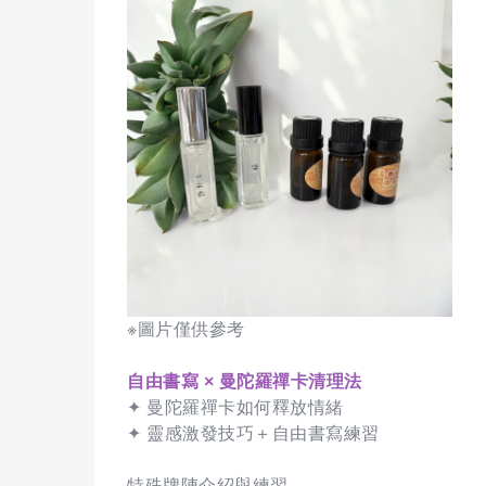
※圖片僅供參考
自由書寫 × 曼陀羅禪卡清理法
✦ 曼陀羅禪卡如何釋放情緒
✦ 靈感激發技巧＋自由書寫練習
特殊牌陣介紹與練習