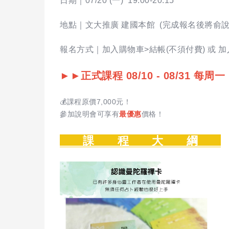
日期｜07/20 (一) 19:00-20:15
地點｜文大推廣 建國本館 (完成報名後將俞
報名方式｜加入購物車>結帳(不須付費) 或 加
►►正式課程 08/10 - 08/31 每周一 1
💰課程原價7,000元！
參加說明會可享有
最優惠
價格！
課 程 大 綱