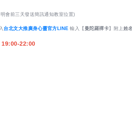
說明會前三天發送簡訊通知教室位置)
入
台北文大推廣身心靈官方LINE
輸入【
曼陀羅禪卡
】附上
姓
9:00-22:00