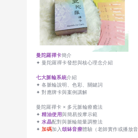
曼陀羅禪卡
簡介
✦ 曼陀羅禪卡發想與核心理念介紹
七大脈輪系統
介紹
✦ 各脈輪說明、色彩、關鍵詞
✦ 對應牌卡與案例講解
曼陀羅禪卡 × 多元脈輪療癒法
✦
精油使用
與簡易按摩示範
✦
水晶
配對與脈輪能量調整法
✦
加碼
加入
頌缽音療
體驗（老師實作或播放