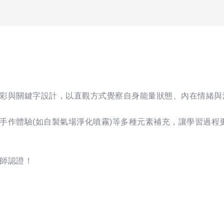
彩與關鍵字設計，以直觀方式覺察自身能量狀態、內在情緒與
手作體驗(如自製氣場淨化噴霧)等多種元素補充，讓學習過程
師認證！