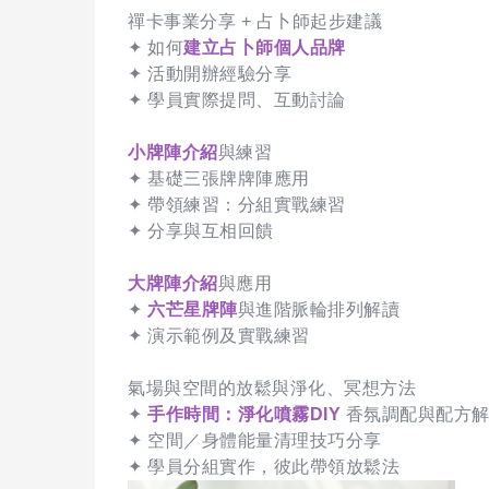
禪卡事業分享 + 占卜師起步建議
✦ 如何
建立占卜師個人品牌
✦ 活動開辦經驗分享
✦ 學員實際提問、互動討論
小牌陣介紹
與練習
✦ 基礎三張牌牌陣應用
✦ 帶領練習：分組實戰練習
✦ 分享與互相回饋
大牌陣介紹
與應用
✦
六芒星牌陣
與進階脈輪排列解讀
✦ 演示範例及實戰練習
氣場與空間的放鬆與淨化、冥想方法
✦
手作時間：淨化噴霧DIY
香氛調配與配方
✦ 空間／身體能量清理技巧分享
✦ 學員分組實作，彼此帶領放鬆法