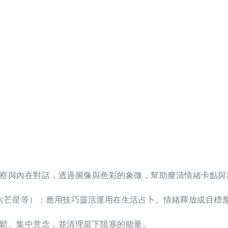
。
察與內在對話，透過圖像與色彩的象徵，幫助釐清情緒卡點與
四張/六芒星等）：應用技巧靈活運用在生活占卜、情緒釋放或目標
鬆、集中意念，並清理當下阻塞的能量。