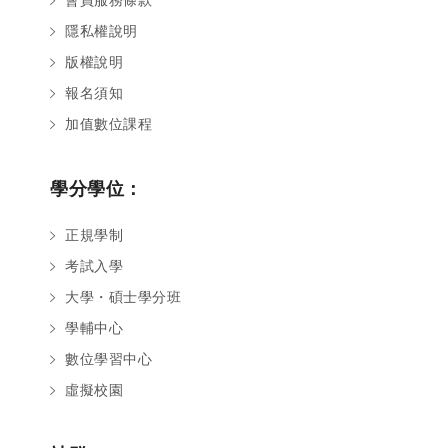
隱私權說明
版權說明
報名須知
加值數位課程
學分學位：
正規學制
考試入學
大學・碩士學分班
學輔中心
數位學習中心
虛擬校園