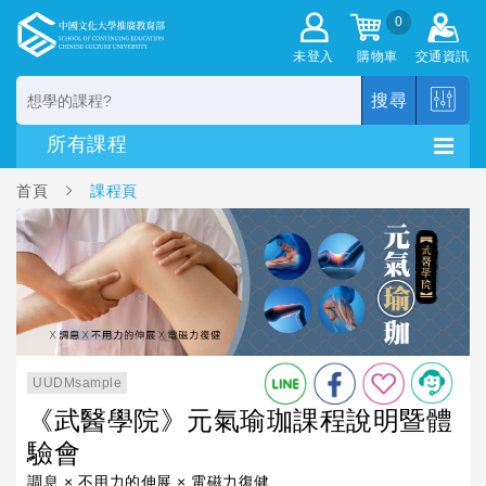
0
未登入
購物車
交通資訊
搜尋
首頁
課程頁
UUDMsample
《武醫學院》元氣瑜珈課程說明暨體
驗會
調息 × 不用力的伸展 × 電磁力復健