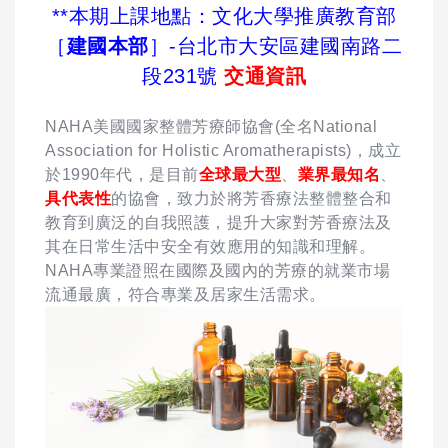
**本期上課地點：文化大學推廣教育部
［
建國本部
］-台北市大安區建國南路二
段231號
交通資訊
NAHA美國國家整體芳療師協會(全名National
Association for Holistic Aromatherapists)，成立
於1990年代，是目前
全球最大型
、
業界最知名
、
具代表性
的協會，致力於將芳香療法整體整合和
教育到廣泛的自我照護，提升大家對芳香療法及
其在日常生活中安全有效應用的知識和理解。
NAHA專業證照在國際及國內的芳療的就業市場
流通最廣，符合專業及居家生活需求。