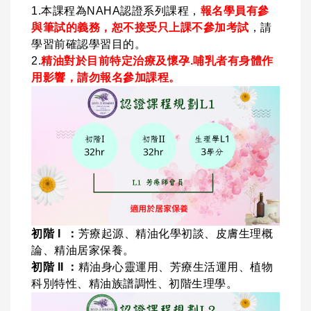
1.本課程為NAHA認證系列課程，
報名學員有參
與筆試的義務，恕不接受只上課不參加考試
，請
學習前確認學習目的。
2.
精油對於目前特定治療及懷孕.哺乳者有身體作
用影響，請勿報名參加課程。
初階 I ：
芳療起源、精油化學初談、皮膚生理概
論、精油居家保養。
初階 II ：
精油身心靈運用、芳療生活運用、植物
科別特性、精油族譜調性、初階生理學。