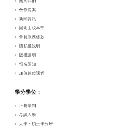
關於我們
合作提案
新聞資訊
陽明山校本部
會員服務條款
隱私權說明
版權說明
報名須知
加值數位課程
學分學位：
正規學制
考試入學
大學・碩士學分班