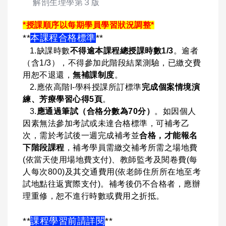
解剖生理學第３版
*授課順序以每期學員學習狀況調整*
**
本課程合格標準
**
1.缺課時數
不得逾本課程總授課時數1/3
。逾者
（含1/3），不得參加此階段結業測驗，已繳交費
用恕不退還，
無補課制度
。
2.應依高階I-學科授課所訂標準
完成個案情境演
練、芳療學習心得5頁
。
3.
應通過筆試（合格分數為70分）
。如因個人
因素無法參加考試或未達合格標準，可補考乙
次，需於考試後一週完成補考並
合格，才能報名
下階段課程
，補考學員需繳交補考所需之場地費
(依當天使用場地費支付)、教師監考及閱卷費(每
人每次800)及其交通費用(依老師住所所在地至考
試地點往返實際支付)。補考後仍不合格者，應辦
理重修，恕不進行時數或費用之折抵。
**
課程學習前請詳閱
**