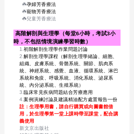
☘️
孕婦芳香療法
☘️
寵物芳香療法
☘️兒童芳香療法
高階解剖與生理學（每堂6小時，考試3小
時，不包括情境演練學習時數）
1.
初階解剖生理學作業問題討論
2.
解剖生理學課程（解剖生理學緒論、細胞、
組織、皮膚系統、骨骼系統、關節、肌肉系
統、神經系統、感覺、血液、循環系統、淋巴
系統和免疫、呼吸系統、消化系統、泌尿系
統、內分泌系統、生殖系統）
3.
臨床常見疾病問題結合芳療應用
4.
案例演練討論及建議精油配方處置報告一份
註：生理學用書，請自行購買或向圖書館借
用，於生理學第一堂上課時帶至課堂，配合講
義使用
新文京出版社