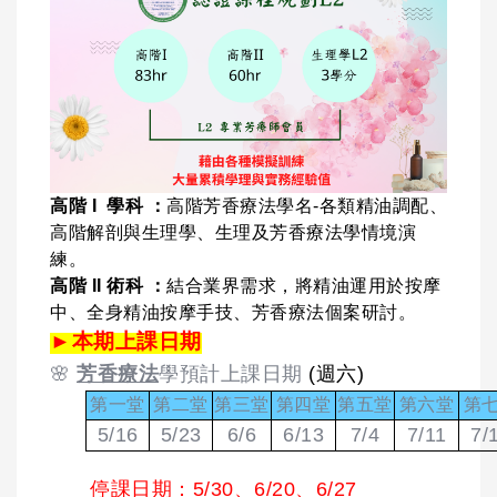
高階 I 學科 ：
高階芳香療法學名-各類精油調配、
高階解剖與生理學、生理及芳香療法學情境演
練。
高階 II 術科 ：
結合業界需求，將精油運用於按摩
中、全身精油按摩手技、芳香療法個案研討。
►
本期上課日期
🌸
芳香療法
學預計上課日期
(週六)
第一堂
第二堂
第三堂
第四堂
第五堂
第六堂
第
5/16
5/23
6/6
6/13
7/4
7/11
7/
停課日期：5/30、6/20、6/27