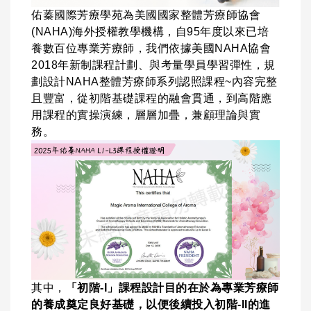
佑蓁國際芳療學苑為美國國家整體芳療師協會
(NAHA)海外授權教學機構，自95年度以來已培
養數百位專業芳療師，我們依據美國NAHA協會
2018年新制課程計劃、與考量學員學習彈性，規
劃設計NAHA整體芳療師系列認照課程~
內容完整
且豐富，從初階基礎課程的融會貫通，到高階應
用課程的實操演練，層層加疊，兼顧理論與實
務。
其中，
「初階-I」課程設計目的在於為專業芳療師
的養成奠定良好基礎，以便後續投入初階-II的進