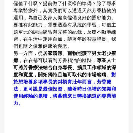
儲值了什麼？提前做了什麼樣的準備？除了尋求
專業醫療外，其實我們可以透過天然芳香植物的
運用，為自己及家人健康儲備良好的照顧能力。
要擁有此能力，需要透過有系統的學習，每個主
題單元的調油練習與完整的紀錄，反覆不斷地練
習，在生活中運用自如，隨著年齡智慧增長，我
們也隨之優雅健康的慢老。
另一方面，從
居家清潔
、
寵物照護
至
男女老少療
癒
，在在都可以看到芳香精油的蹤跡，
專業人士
可將芳香療法結合自身專長、擴展工作領域的深
度和寬度，開拓獨特且無可取代的市場範疇
。
對
於想培養多項專長的斜槓青壯年而言，芳香療
法，更可說是最佳投資，隨著時日俱增的知識和
使用經驗的累積，將蓄積來日轉換跑道的專業能
力。