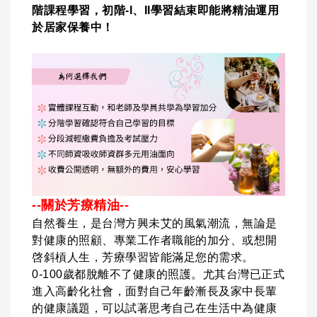
階課程學習，初階-I、II學習結束即能將精油運用
於居家保養中！
--關於芳療精油--
自然養生，是台灣方興未艾的風氣潮流，無論是
對健康的照顧、專業工作者職能的加分、或想開
啓斜槓人生，芳療學習皆能滿足您的需求。
0-100歲都脫離不了健康的照護。尤其台灣已正式
進入高齡化社會，面對自己年齡漸長及家中長輩
的健康議題，可以試著思考自己在生活中為健康