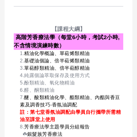
【課程大綱】
高階芳香療法學（每堂6小時，考試2小時,
不含情境演練時數）
1.
精油化學概論、單萜烯類精油
2.
基礎油個論、倍半萜烯類精油
3.
單萜醇類精油、倍半萜醇精油
4.純露個論萃取保存及使用方式
5.酚類精油、氧化物精油
6.醛、酮類精油
7.
醚、酸類精油化學、酯類精油、內酯與香豆
素及調香技巧-香氛油調配
註：第七堂香氛油調配由學員自行攜帶所需精
油至課堂上使用
8.
芳香療法學主題學員分組報告
☘️
銀髮族芳香療法