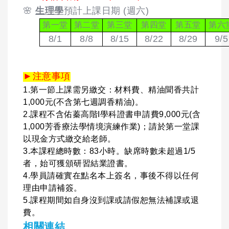
🌸
生理學
預計上課日期 (週六)
第一堂
第二堂
第三堂
第四堂
第五堂
第六
8/1
8/8
8/15
8/22
8/29
9/5
►注意事項
1.第一節上課需另繳交：材料費、精油聞香共計
1,000元(不含第七週調香精油)。
2.課程不含佑蓁高階I學科證書申請費9,000元(含
1,000芳香療法學情境演練作業)；請於第一堂課
以現金方式繳交給老師。
3.本課程總時數：83小時。缺席時數未超過1/5
者，始可獲頒研習結業證書。
4.學員請確實在點名本上簽名，事後不得以任何
理由申請補簽。
5.課程期間如自身沒到課或請假恕無法補課或退
費。
相關連結