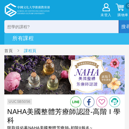
未登入
購物車
搜
首頁
課程頁
UUCSB5056
NAHA美國整體芳療師認證-高階 I 學
科
限取得佑蓁NAHA美國整體芳療師-初階II報名~