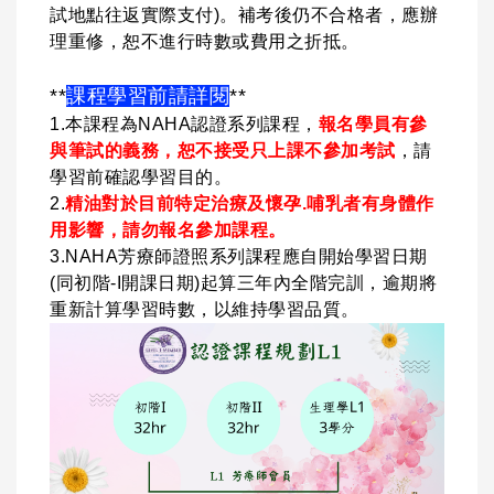
試地點往返實際支付)。補考後仍不合格者，應辦
理重修，恕不進行時數或費用之折抵。
**
課程學習前請詳閱
**
1.本課程為NAHA認證系列課程，
報名學員有參
與筆試的義務，恕不接受只上課不參加考試
，請
學習前確認學習目的。
2.
精油對於目前特定治療及懷孕.哺乳者有身體作
用影響，請勿報名參加課程。
3.NAHA芳療師證照系列課程應自開始學習日期
(同初階-I開課日期)起算三年內全階完訓，逾期將
重新計算學習時數，以維持學習品質。