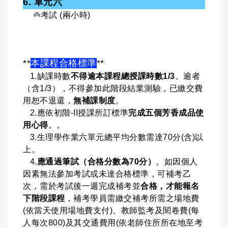
6. 單元六
☘️
考試 (兩小時)
**
本課程合格標準
**
1.缺課時數
不得逾本課程總授課時數1/3
。逾者
（含1/3），不得參加此階段結業測驗，已繳交費
用恕不退還，
無補課制度
。
2.應依初階-II授課所訂標準
完成五個芳香成品使
用心得
。。
3.生理學作業六單元總平均分數需達70分(含)以
上。
4.
應通過筆試（合格分數為70分）
。如因個人
因素無法參加考試或未達合格標準，可補考乙
次，需於考試後一週完成補考並
合格，才能報名
下階段課程
，補考學員需繳交補考所需之場地費
(依當天使用場地費支付)、教師監考及閱卷費(每
人每次800)及其交通費用(依老師住所所在地至考