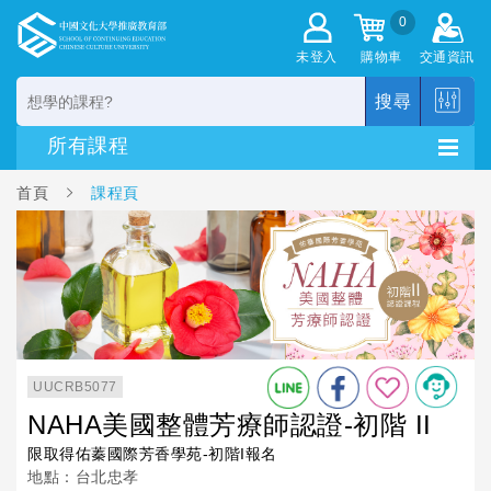
0
未登入
購物車
交通資訊
搜尋
首頁
課程頁
UUCRB5077
NAHA美國整體芳療師認證-初階 II
限取得佑蓁國際芳香學苑-初階I報名
地點：台北忠孝