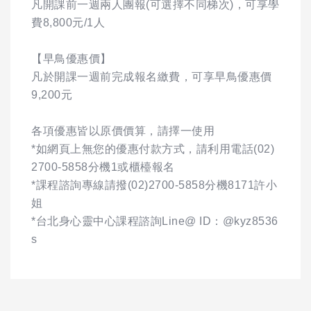
凡開課前一週兩人團報(可選擇不同梯次)，可享學
費8,800元/1人
【早鳥優惠價】
凡於開課一週前完成報名繳費，可享早鳥優惠價
9,200元
各項優惠皆以原價價算，請擇一使用
*如網頁上無您的優惠付款方式，請利用電話(02)
2700-5858分機1或櫃檯報名
*課程諮詢專線請撥(02)2700-5858分機8171許小
姐
*台北身心靈中心課程諮詢Line@ ID：@kyz8536
s