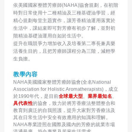
依美國國家整體芳療師(NAHA)協會規劃，在初階
時對日常使用十二種精油及三種基礎油學習，經
精心規劃每堂主題實作，讓芳香精油運用落實於
生活中，課結束即可對芳療有初步了解，並對初
階精油基礎油運用自如於生活中。
提升在職競爭力增加收入及培養第二專長兼具樂
活養生目的，且把芳療師課程分為三階，減輕學
生負擔。
教學內容
NAHA美國國家整體芳療師協會(全名National
Association for Holistic Aromatherapists)，成立
於1990年代，是目前
全球最大型
、
業界最知名
、
具代表性
的協會，致力於將芳香療法整體整合和
教育到廣泛的自我照護，提升大家對芳香療法及
其在日常生活中安全有效應用的知識和理解。
NAHA專業證照在國際及國內的芳療的就業市場
流通最廣，符合專業及居家生活需求。