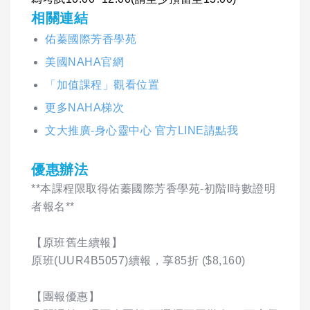
相關連結
佑蓁國際芳香學苑
美國NAHA官網
「加值課程」觀看位置
更多NAHA梯次
文大推廣-身心靈中心 官方LINE請點我
優惠辦法
**本課程限取得佑蓁國際芳香學苑-初階I時數證明
者報名**
【原班舊生續報】
原班(UUR4B5057)續報，享85折 ($8,160)
【團報優惠】