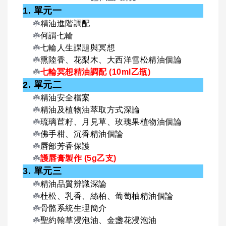
1. 單元一
☘️
精油進階調配
☘️
何謂七輪
☘️
七輪人生課題與冥想
☘️
熏陸香、花梨木、大西洋雪松精油個論
☘️
七輪冥想精油調配 (10ml乙瓶)
2. 單元二
☘️
精油安全檔案
☘️
精油及植物油萃取方式深論
☘️
琉璃苣籽、月見草、玫瑰果植物油個論
☘️
佛手柑、沉香精油個論
☘️
唇部芳香保護
☘️
護唇膏製作 (5g乙支)
3. 單元三
☘️
精油品質辨識深論
☘️
杜松、乳香、絲柏、葡萄柚精油個論
☘️
骨骼系統生理簡介
☘️
聖約翰草浸泡油、金盞花浸泡油