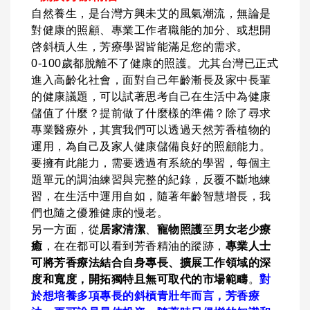
自然養生，是台灣方興未艾的風氣潮流，無論是
對健康的照顧、專業工作者職能的加分、或想開
啓斜槓人生，芳療學習皆能滿足您的需求。
0-100歲都脫離不了健康的照護。尤其台灣已正式
進入高齡化社會，面對自己年齡漸長及家中長輩
的健康議題，可以試著思考自己在生活中為健康
儲值了什麼？提前做了什麼樣的準備？除了尋求
專業醫療外，其實我們可以透過天然芳香植物的
運用，為自己及家人健康儲備良好的照顧能力。
要擁有此能力，需要透過有系統的學習，每個主
題單元的調油練習與完整的紀錄，反覆不斷地練
習，在生活中運用自如，隨著年齡智慧增長，我
們也隨之優雅健康的慢老。
另一方面，從
居家清潔
、
寵物照護
至
男女老少療
癒
，在在都可以看到芳香精油的蹤跡，
專業人士
可將芳香療法結合自身專長、擴展工作領域的深
度和寬度，開拓獨特且無可取代的市場範疇
。
對
於想培養多項專長的斜槓青壯年而言，芳香療