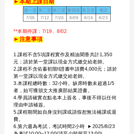
►
本期上課日期
第一堂
第二堂
第三堂
第四堂
第五堂
考試
7/05
7/12
7/26
8/09
8/16
8/23
**本期停課：7/19、8/02
►
注意事項
1.課程不含5項課程實作及精油聞香共計1,350
元；請於第一堂課以現金方式繳交給老師。
2.課程不含佑蓁初階II證書申請費4,000元；請於
第一堂課以現金方式繳交給老師。
3.本課程總時數：32小時。缺席時數未超過1/5
者，始可獲頒文大推廣部結業證書。
4.學員請確實在點名本上簽名，事後不得以任何
理由申請補簽。
5.課程期間如自身沒到課或請假恕無法補課或退
費。
6.第六週為考試，考試時間2小時 ►2025/8/23
為考試10:00~12:00(請至少預留至13:00)