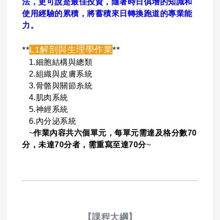
法，更可說是最佳投資，隨著時日俱增的知識和
使用經驗的累積，將蓄積來日轉換跑道的專業能
力。
**
L1解剖與生理學作業
**
1.細胞結構與總類
2.組織與皮膚系統
3.骨骼與關節糸統
4.肌肉系統
5.神經系統
6.內分泌系統
~
作業內容共六個單元，每單元需達及格分數70
分，未達70分者，需重寫至達70分
~
【課程大綱】