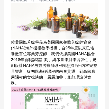
佑蓁國際芳療學苑為美國國家整體芳療師協會
(NAHA)海外授權教學機構，自95年度以來已培
養數百位專業芳療師，我們依據美國NAHA協會
2018年新制課程計劃、與考量學員學習彈性，規
劃設計NAHA整體芳療師系列認照課程~
內容完整
且豐富，從初階基礎課程的融會貫通，到高階應
用課程的實操演練，層層加疊，兼顧理論與實
務。