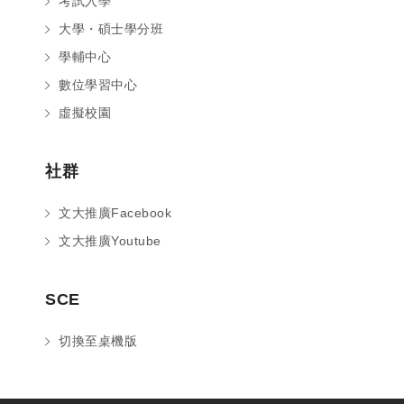
考試入學
大學・碩士學分班
學輔中心
數位學習中心
虛擬校園
社群
文大推廣Facebook
文大推廣Youtube
您好～ 歡迎來到中國文化大學推廣部！
SCE
如您對於課程有疑問，可至
意見信箱
留
言，我們將盡快與您聯繫。
切換至桌機版
※服務時間：週一至週六09:00~21:00；
週日09:00~17:00，國定假日除外。