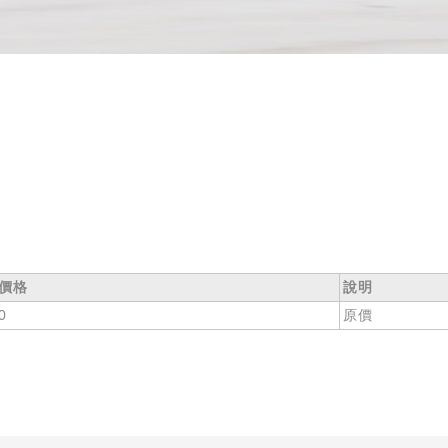
價格
說明
0
原價