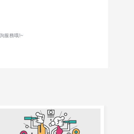
詢服務哦!~