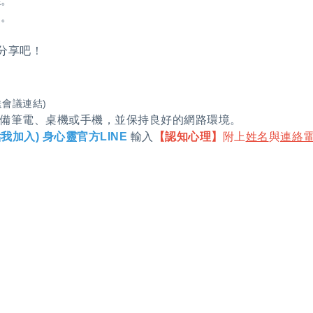
係。
用。
分享吧！
會議連結)
備筆電、桌機或手機，並保持良好的網路環境。
點我加入) 身心靈官方LINE
輸入
【認知心理】
附上
姓名
與
連絡