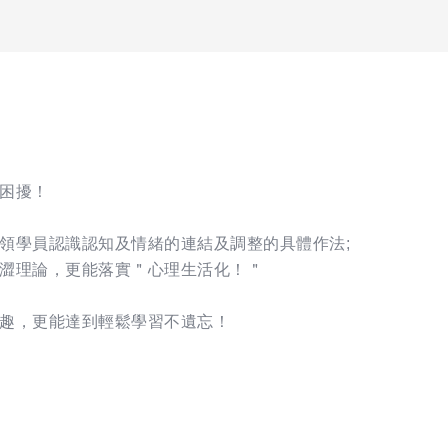
困擾！
領學員認識認知及情緒的連結及調整的具體作法;
澀理論，更能落實＂心理生活化！＂
趣，更能達到輕鬆學習不遺忘！