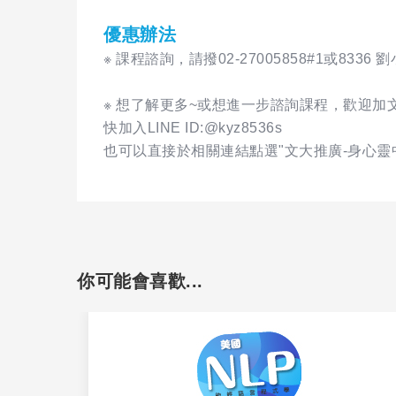
優惠辦法
※ 課程諮詢，請撥02-27005858#1或8336 
※ 想了解更多~或想進一步諮詢課程，歡迎加文
快加入LINE ID:@kyz8536s
也可以直接於相關連結點選"文大推廣-身心靈中
你可能會喜歡...