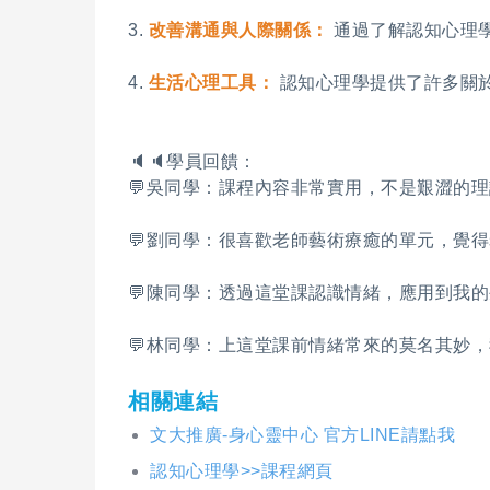
3.
改善溝通與人際關係：
通過了解認知心理
4.
生活心理工具：
認知心理學提供了許多關
🔈🔈學員回饋：
💬吳同學：課程內容非常實用，不是艱澀的
💬劉同學：很喜歡老師藝術療癒的單元，覺得
💬陳同學：透過這堂課認識情緒，應用到我的
💬林同學：上這堂課前情緒常來的莫名其妙，
相關連結
文大推廣-身心靈中心 官方LINE請點我
認知心理學>>課程網頁