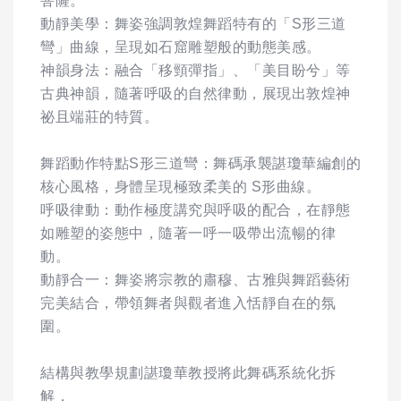
菩薩。
動靜美學：舞姿強調敦煌舞蹈特有的「S形三道
彎」曲線，呈現如石窟雕塑般的動態美感。
神韻身法：融合「移頸彈指」、「美目盼兮」等
古典神韻，隨著呼吸的自然律動，展現出敦煌神
祕且端莊的特質。
舞蹈動作特點S形三道彎：舞碼承襲諶瓊華編創的
核心風格，身體呈現極致柔美的 S形曲線。
呼吸律動：動作極度講究與呼吸的配合，在靜態
如雕塑的姿態中，隨著一呼一吸帶出流暢的律
動。
動靜合一：舞姿將宗教的肅穆、古雅與舞蹈藝術
完美結合，帶領舞者與觀者進入恬靜自在的氛
圍。
結構與教學規劃諶瓊華教授將此舞碼系統化拆
解，