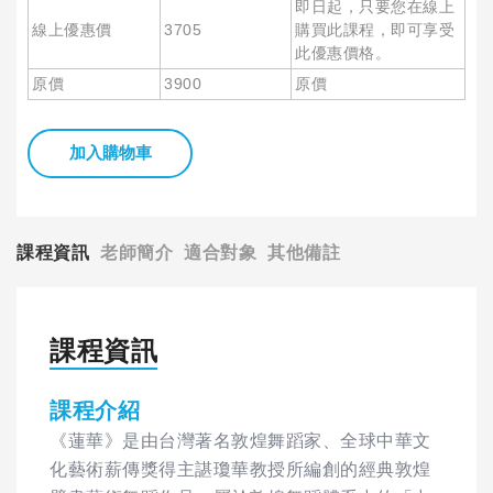
即日起，只要您在線上
線上優惠價
3705
購買此課程，即可享受
此優惠價格。
原價
3900
原價
加入購物車
課程資訊
老師簡介
適合對象
其他備註
課程資訊
課程介紹
《蓮華》是由台灣著名敦煌舞蹈家、全球中華文
化藝術薪傳獎得主諶瓊華教授所編創的經典敦煌