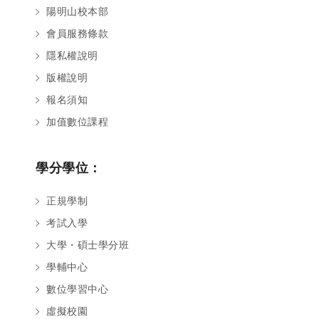
陽明山校本部
會員服務條款
隱私權說明
版權說明
報名須知
加值數位課程
學分學位：
正規學制
考試入學
大學・碩士學分班
學輔中心
數位學習中心
虛擬校園