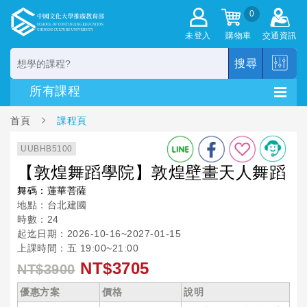
0
未登入
購物車
交通資訊
搜尋
首頁
課程頁
UUBHB5100
【敦煌舞蹈學院】敦煌壁畫天人舞蹈
舞碼：蓮華菩薩
地點：台北建國
時數：24
起迄日期：2026-10-16~2027-01-15
上課時間：五 19:00~21:00
NT$3705
NT$3900
優惠方案
價格
說明