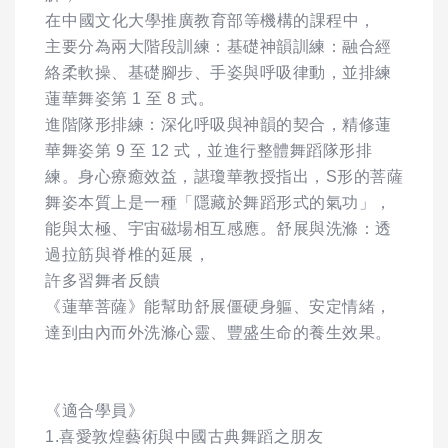
在⁠中國文化大學推廣教育部等機構的課程中，
主要分為兩大階段訓練：基礎神韻訓練：融合經
絡柔軟操、基礎腳步、手姿與呼吸律動，並排練
蓮華舞姿第 1 至 8 式。
進階隊形排練：深化呼吸與神韻的契合，精修蓮
華舞姿第 9 至 12 式，並進行整體舞蹈隊形排
練。身心療癒效益，諶瓊華教授指出，S形的菩薩
舞姿本質上是一種「隱藏於舞蹈形式的氣功」，
能與太極、宇宙磁場相互感應。舒展與洗滌：透
過拉筋與脊椎的延展，
許多習舞者反饋
《蓮華菩薩》能幫助舒展僵硬身軀、安定情緒，
達到由內而外洗滌心靈、豐盛生命的養生效果。
《適合學員》
1.喜愛敦煌藝術與中國古典舞蹈之朋友