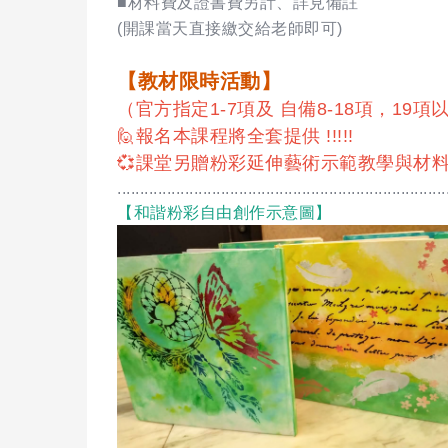
■材料費及證書費另計、詳見備註
(開課當天直接繳交給老師即可)
【教材限時活動】
（官方指定1-7項及 自備8-18項，1
🙋報名本課程將全套提供 !!!!!
💞課堂另贈粉彩延伸藝術示範教學與材料
.........................................................................
【和諧粉彩自由創作示意圖】