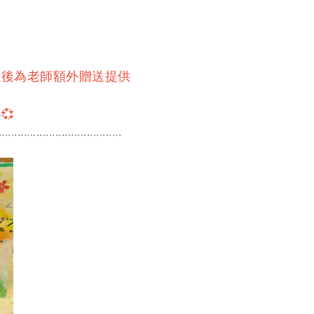
9項以後為老師額外贈送提供
💞
.......................................