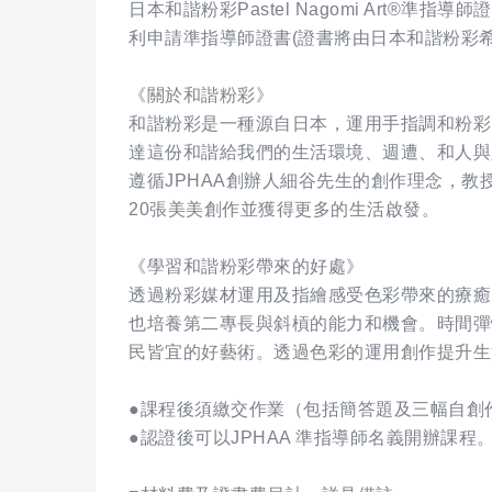
日本和諧粉彩Pastel Nagomi Art
利申請準指導師證書(證書將由日本和諧粉彩
《關於和諧粉彩》
和諧粉彩是一種源自日本，運用手指調和粉彩
達這份和諧給我們的生活環境、週遭、和人與
遵循JPHAA創辦人細谷先生的創作理念，教
20張美美創作並獲得更多的生活啟發。
《學習和諧粉彩帶來的好處》
透過粉彩媒材運用及指繪感受色彩帶來的療癒
也培養第二專長與斜槓的能力和機會。時間彈
民皆宜的好藝術。透過色彩的運用創作提升生
●課程後須繳交作業（包括簡答題及三幅自創
●認證後可以JPHAA 準指導師名義開辦課程