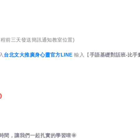
課程前三天發送簡訊通知教室位置)
入
台北文大推廣身心靈官方LINE
輸入【
手語基礎對話班-比手
0
時間，讓我們一起扎實的學習唷🌞