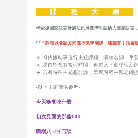
課 程 大 綱
📢依據國家語言發展法已將臺灣手語納入國家語言
❗
❗ ❗ 課程以會話方式進行教學演練，建議有手語基
🔹 將依據時事進行主題課程，演練名詞、手勢
🔹 課前皆會有複習時間，再進入下個學習新
🔹 若有特殊主題想討論，歡迎課程中跟老師
-以下主題僅供參考-
今天晚餐吃什麼
初次見面的那些543
職場八卦甘苦談