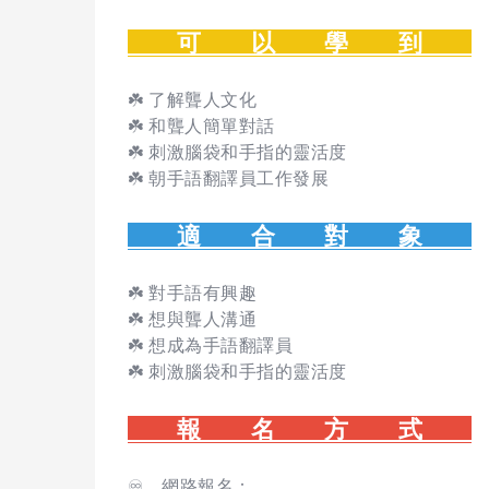
可 以 學 到
☘️ 了解聾人文化
☘️ 和聾人簡單對話
☘️ 刺激腦袋和手指的靈活度
☘️ 朝手語翻譯員工作發展
適 合 對 象
☘️ 對手語有興趣
☘️ 想與聾人溝通
☘️ 想成為手語翻譯員
☘️ 刺激腦袋和手指的靈活度
報 名 方 式
♾️ 網路報名：