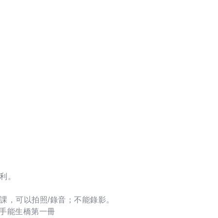
權利。
課，可以拍照/錄音；不能錄影。
,手能生橋第一冊