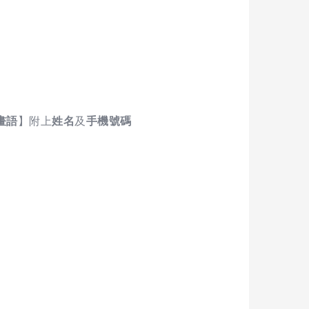
畫語
】附上
姓名
及
手機號碼