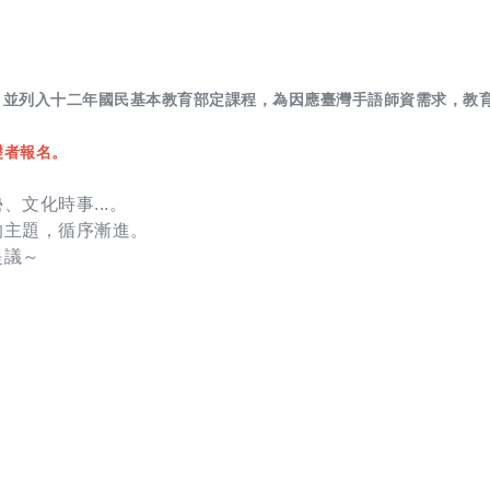
，並列入十二年國民基本教育部定課程，為因應臺灣手語師資需求，教
礎者報名。
、文化時事...。
的主題，循序漸進。
提議～