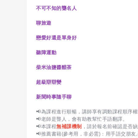
不可不知的聾名人
聊旅遊
戀愛好還是單身好
聽障運動
柴米油鹽醬醋茶
超級辯辯變
新聞時事隨手聊
📢為課程進行順暢，講師享有調動課程順序
📢老師是聾人，會有助教幫忙手語翻譯。
📢本課程
無補課機制
，請於報名前確認是否缺
📢推薦書籍(參考用，非必需)：用手語交朋友