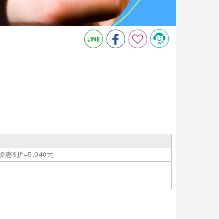
惠9折=5,040元