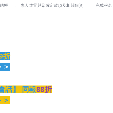
結帳 → 專人致電與您確定款項及相關個資 → 完成報名
9折
＞＞
會話】 同報
88折
＞＞