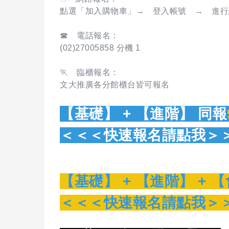
點選「加入購物車」→ 登入帳號 → 進行
☎ 電話報名：
(02)27005858 分機 1
🏃 臨櫃報名：
文大推廣各分館櫃台皆可報名
【基礎】 + 【進階】
同報
＜＜＜
快速報名請
點我＞
【基礎】 + 【進階】 +
【
＜＜＜快速報名請點我＞