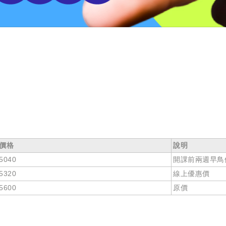
價格
說明
5040
開課前兩週早鳥優
5320
線上優惠價
5600
原價