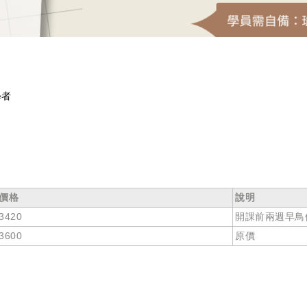
學者
價格
說明
3420
開課前兩週早鳥優
3600
原價