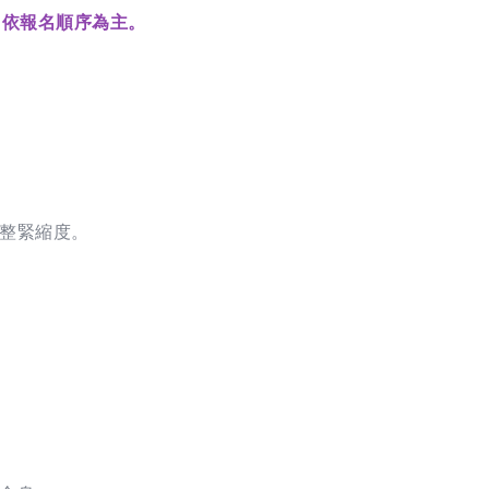
，依報名順序為主。
整緊縮度。