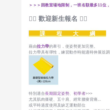
＞＞＞因教室場地限制，一班名額最多11位
🙋‍♀️ 歡迎新生報名 🙋‍♀️
課 程 大 綱
藉由
拉力帶
的牽引，使姿勢更加完整。
拉力帶具有彈性，練習動作時能適時伸展並調
特別適合
長期固定姿勢
、
初學者
>>>
尤其肌肉僵硬、五十肩、經常腰痠背痛...
或平時過度使用及缺乏運動部位