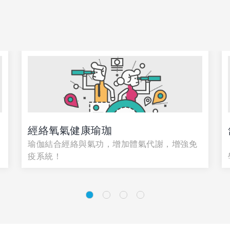
經絡氧氣健康瑜珈
的
瑜伽結合經絡與氣功，增加體氣代謝，增強免
疫系統！