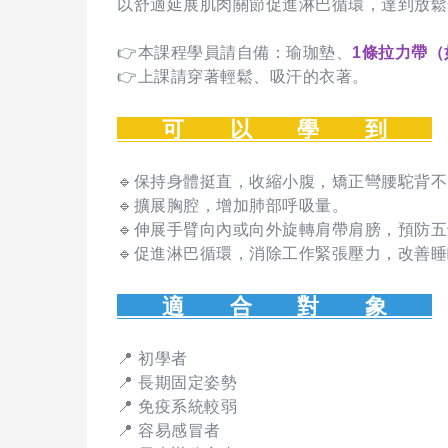
以舒適延展肌肉關節促進淋巴循環，達到放鬆
👉本課程學員請自備：瑜珈墊、
1條拉力帶（
👉上課請穿著輕鬆、吸汗的衣著。
可 以 學 到
🔹保持身體挺直，收縮小腹，矯正彎腰駝背
🔹擴展胸腔，增加肺部呼吸量。
🔹伸展手臂向內或向外旋轉肩帶肩膀，預防
🔹促進淋巴循環，消除工作緊張壓力，改善
適 合 對 象
📍 初學者
📍 長期固定姿勢
📍 免疫系統較弱
📍 容易感冒者