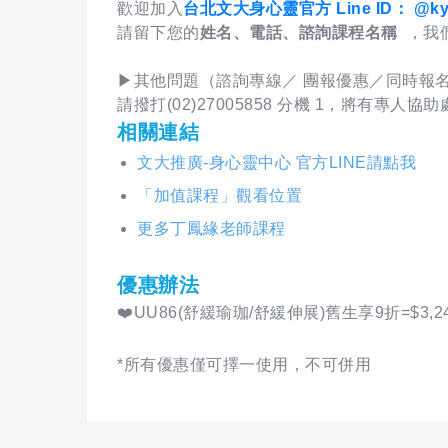
歡迎加入
台北文大身心靈官方 Line ID： @kyz
請留下您的
姓名、電話、諮詢課程名稱
，我
▶其他問題（諮詢專線／ 團報優惠／同時報名
請撥打(02)27005858 分機 1，將有專人協
相關連結
文大推廣-身心靈中心 官方LINE請點我
「加值課程」觀看位置
更多丁鳳緣老師課程
優惠辦法
❤️UU86(舒緩瑜珈/舒緩伸展)舊生享9折=$3,2
*所有優惠僅可擇一使用，不可併用