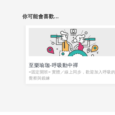
你可能會喜歡...
至樂瑜珈-呼吸動中禪
<固定開班> 實體／線上同步，歡迎加入呼吸
覺察與鍛練