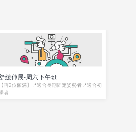
舒緩伸展-周六下午班
舒緩伸
【再2位額滿】📍適合長期固定姿勢者📍適合初
【再2位
學者
學者