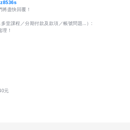
8536s
們將盡快回覆！
多堂課程／分期付款及款項／帳號問題...）:
助處理！
40元