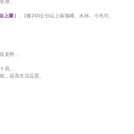
全身。
如上圖）
、1條240公分以上瑜珈繩、水杯、小毛巾。
不良姿勢，
五十肩。
睡眠，提高生活品質。