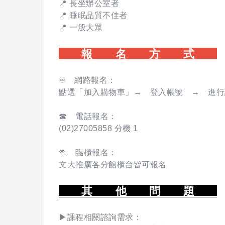
📍 長坐辦公室者
📍 睡眠品質不佳者
📍 一般大眾
報 名 方 式
♾️ 網路報名：
點選「加入購物車」→ 登入帳號 → 進行
☎ 電話報名：
(02)27005858 分機 1
🏃 臨櫃報名：
文大推廣各分館櫃台皆可報名
其 他 問 題
▶課程相關諮詢需求：