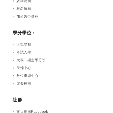
版權說明
報名須知
加值數位課程
學分學位：
正規學制
考試入學
大學・碩士學分班
學輔中心
數位學習中心
虛擬校園
社群
文大推廣Facebook