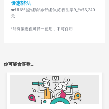
優惠辦法
❤️UU86(舒緩瑜珈/舒緩伸展)舊生享9折=$3,240
元
*所有優惠僅可擇一使用，不可併用
你可能會喜歡...