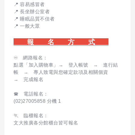
📍 容易感冒者
📍 長坐辦公室者
📍 睡眠品質不佳者
📍 一般大眾
報 名 方 式
♾️ 網路報名：
點選「加入購物車」→ 登入帳號 → 進行結
帳 → 專人致電與您確定款項及相關個資
→ 完成報名
☎ 電話報名：
(02)27005858 分機 1
🏃 臨櫃報名：
文大推廣各分館櫃台皆可報名