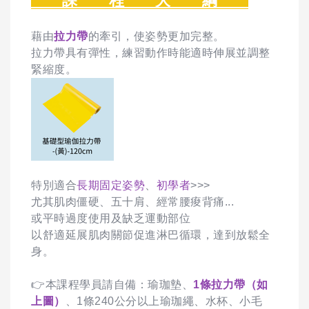
課 程 大 綱
藉由
拉力帶
的牽引，使姿勢更加完整。
拉力帶具有彈性，練習動作時能適時伸展並調整
緊縮度。
特別適合
長期固定姿勢
、
初學者
>>>
尤其肌肉僵硬、五十肩、經常腰痠背痛...
或平時過度使用及缺乏運動部位
以舒適延展肌肉關節促進淋巴循環，達到放鬆全
身。
👉本課程學員請自備：瑜珈墊、
1條拉力帶（如
上圖）
、1條240公分以上瑜珈繩、水杯、小毛