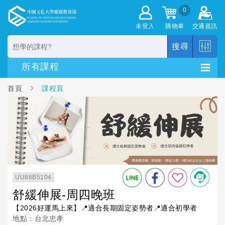
0
未登入
購物車
交通資訊
搜尋
首頁
課程頁
UU86B5104
舒緩伸展-周四晚班
【2026好運馬上來】📍適合長期固定姿勢者📍適合初學者
地點：台北忠孝