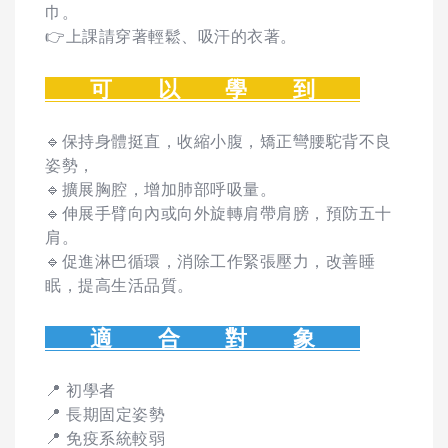
巾。
👉上課請穿著輕鬆、吸汗的衣著。
可 以 學 到
🔹保持身體挺直，收縮小腹，矯正彎腰駝背不良
姿勢，
🔹擴展胸腔，增加肺部呼吸量。
🔹伸展手臂向內或向外旋轉肩帶肩膀，預防五十
肩。
🔹促進淋巴循環，消除工作緊張壓力，改善睡
眠，提高生活品質。
適 合 對 象
📍 初學者
📍 長期固定姿勢
📍 免疫系統較弱