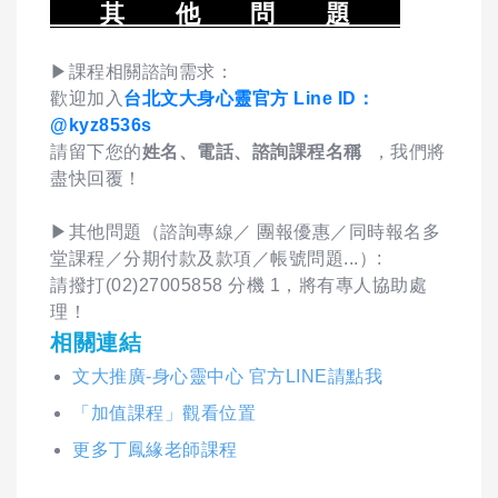
其 他 問 題
▶課程相關諮詢需求：
歡迎加入
台北文大身心靈官方 Line ID：
@kyz8536s
請留下您的
姓名、電話、諮詢課程名稱
，我們將
盡快回覆！
▶其他問題（諮詢專線／ 團報優惠／同時報名多
堂課程／分期付款及款項／帳號問題...）:
請撥打(02)27005858 分機 1，將有專人協助處
理！
相關連結
文大推廣-身心靈中心 官方LINE請點我
「加值課程」觀看位置
更多丁鳳緣老師課程