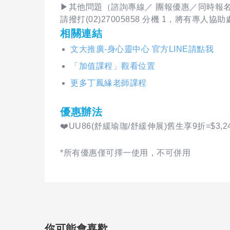
▶其他問題（諮詢專線／ 團報優惠／同時報名
請撥打(02)27005858 分機 1，將有專人協
相關連結
文大推廣-身心靈中心 官方LINE請點我
「加值課程」觀看位置
更多丁鳳緣老師課程
優惠辦法
❤️UU86(舒緩瑜珈/舒緩伸展)舊生享9折=$3,2
*所有優惠僅可擇一使用，不可併用
你可能會喜歡...