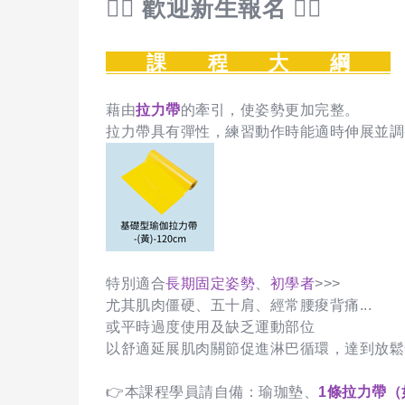
🙋‍♀️ 歡迎新生報名 🙋‍♀️
課 程 大 綱
藉由
拉力帶
的牽引，使姿勢更加完整。
拉力帶具有彈性，練習動作時能適時伸展並調
特別適合
長期固定姿勢
、
初學者
>>>
尤其肌肉僵硬、五十肩、經常腰痠背痛...
或平時過度使用及缺乏運動部位
以舒適延展肌肉關節促進淋巴循環，達到放鬆
👉本課程學員請自備：瑜珈墊、
1條拉力帶（