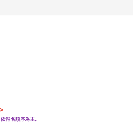
>
，依報名順序為主。