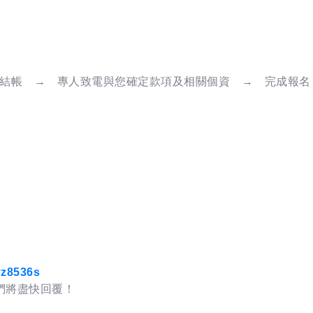
結帳 → 專人致電與您確定款項及相關個資 → 完成報名
8536s
們將盡快回覆！