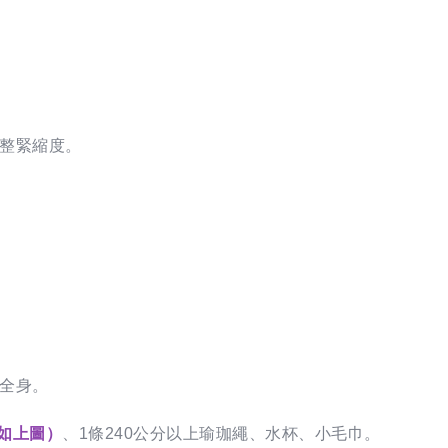
整緊縮度。
全身。
如上圖）
、1條240公分以上瑜珈繩、水杯、小毛巾。