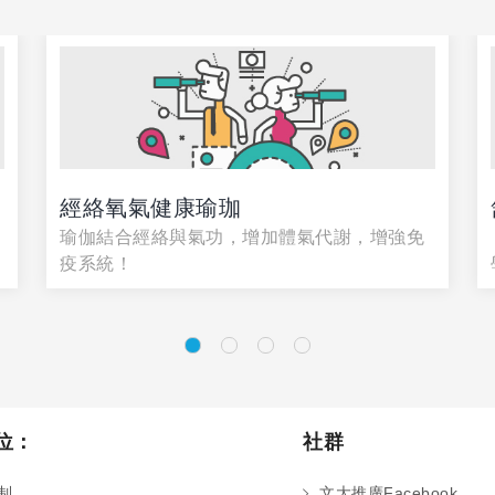
經絡氧氣健康瑜珈
的
瑜伽結合經絡與氣功，增加體氣代謝，增強免
疫系統！
位：
社群
制
文大推廣Facebook