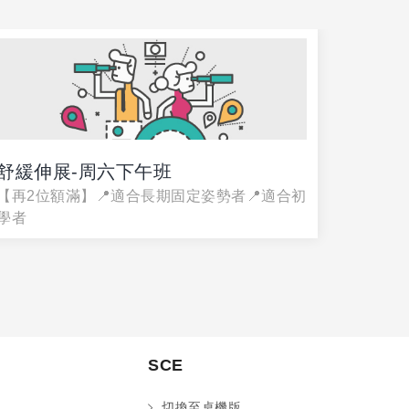
舒緩伸展-周六下午班
舒緩伸
【再2位額滿】📍適合長期固定姿勢者📍適合初
【再2位
學者
學者
SCE
切換至桌機版