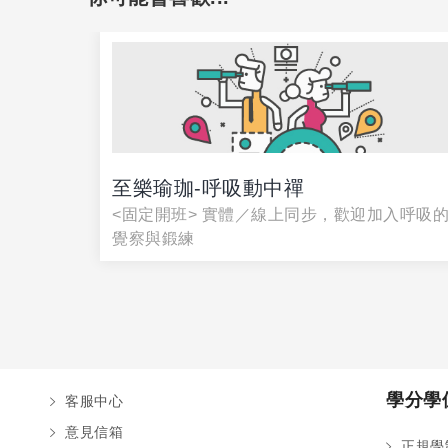
至樂瑜珈-呼吸動中禪
<固定開班> 實體／線上同步，歡迎加入呼吸
覺察與鍛練
學分學
客服中心
意見信箱
正規學