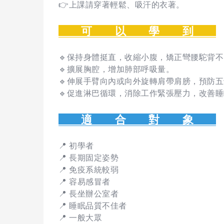
👉上課請穿著輕鬆、吸汗的衣著。
可 以 學 到
🔹保持身體挺直，收縮小腹，矯正彎腰駝背
🔹擴展胸腔，增加肺部呼吸量。
🔹伸展手臂向內或向外旋轉肩帶肩膀，預防
🔹促進淋巴循環，消除工作緊張壓力，改善
適 合 對 象
📍 初學者
📍 長期固定姿勢
📍 免疫系統較弱
📍 容易感冒者
📍 長坐辦公室者
📍 睡眠品質不佳者
📍 一般大眾