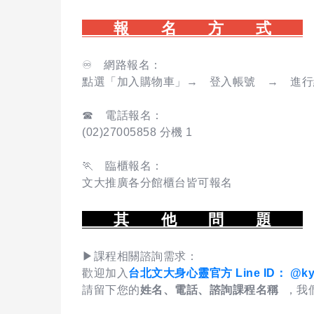
報 名 方 式
♾️ 網路報名：
點選「加入購物車」→ 登入帳號 → 進行
☎ 電話報名：
(02)27005858 分機 1
🏃 臨櫃報名：
文大推廣各分館櫃台皆可報名
其 他 問 題
▶課程相關諮詢需求：
歡迎加入
台北文大身心靈官方 Line ID： @kyz
請留下您的
姓名、電話、諮詢課程名稱
，我