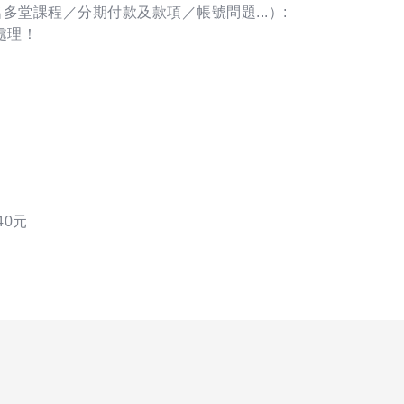
多堂課程／分期付款及款項／帳號問題...）:
助處理！
40元