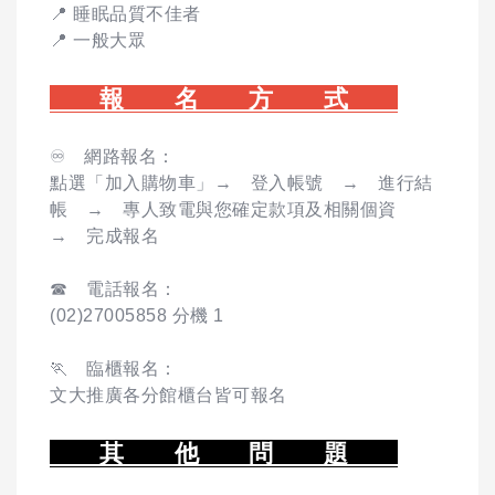
📍 睡眠品質不佳者
📍 一般大眾
報 名 方 式
♾️ 網路報名：
點選「加入購物車」→ 登入帳號 → 進行結
帳 → 專人致電與您確定款項及相關個資
→ 完成報名
☎ 電話報名：
(02)27005858 分機 1
🏃 臨櫃報名：
文大推廣各分館櫃台皆可報名
其 他 問 題