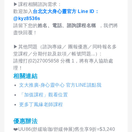
▶課程相關諮詢需求：
歡迎加入
台北文大身心靈官方 Line ID：
@kyz8536s
請留下您的
姓名、電話、諮詢課程名稱
，我們將
盡快回覆！
▶其他問題（諮詢專線／ 團報優惠／同時報名多
堂課程／分期付款及款項／帳號問題...）:
請撥打(02)27005858 分機 1，將有專人協助處
理！
相關連結
文大推廣-身心靈中心 官方LINE請點我
「加值課程」觀看位置
更多丁鳳緣老師課程
優惠辦法
❤️UU86(舒緩瑜珈/舒緩伸展)舊生享9折=$3,240