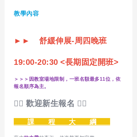
教學內容
►► 舒緩伸展-周四晚班
19:00-20:30 <
長期固定開班>
＞＞＞因教室場地限制，一班名額最多11位，依
報名順序為主。
🙋‍♀️ 歡迎新生報名 🙋‍♀️
課 程 大 綱