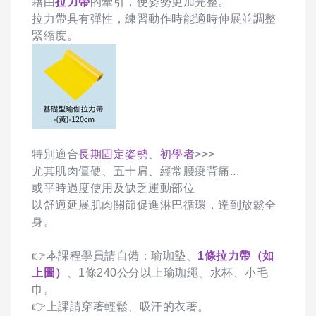
藉由
拉力帶
的牽引，使姿勢更加完整。
拉力帶具有彈性，練習動作時能適時伸展並調整
緊縮度。
特別適合
長期固定姿勢
、
初學者
>>>
尤其肌肉僵硬、五十肩、經常腰痠背痛...
或平時過度使用及缺乏運動部位
以舒適延展肌肉關節促進淋巴循環，達到放鬆全
身。
👉本課程學員請自備：瑜珈墊、
1條拉力帶（如
上圖）
、1條240公分以上瑜珈繩、水杯、小毛
巾。
👉上課請穿著輕鬆、吸汗的衣著。