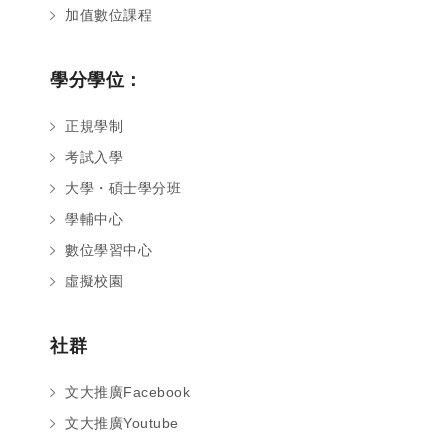
加值數位課程
學分學位：
正規學制
考試入學
大學・碩士學分班
學輔中心
數位學習中心
虛擬校園
社群
文大推廣Facebook
文大推廣Youtube