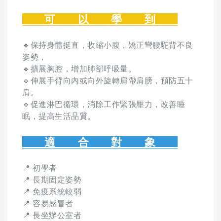
可 以 學 到
🔹保持身體挺直，收縮小腹，矯正彎腰駝背不良
姿勢，
🔹擴展胸腔，增加肺部呼吸量。
🔹伸展手臂向內或向外旋轉肩帶肩膀，預防五十
肩。
🔹促進淋巴循環，消除工作緊張壓力，改善睡
眠，提高生活品質。
適 合 對 象
📍 初學者
📍 長期固定姿勢
📍 免疫系統較弱
📍 容易感冒者
📍 長坐辦公室者