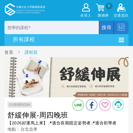
0
未登入
購物車
交通資訊
搜尋
首頁
課程頁
UU86B5084
舒緩伸展-周四晚班
【2026好運馬上來】📍適合長期固定姿勢者📍適合初學者
地點：台北忠孝