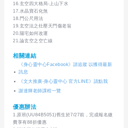
16.玄空四大格局-上山下水
17.水晶寶石化煞
18.門公尺用法
19.玄空法之灶壓天門傷老翁
20.陽宅如何改運
21.論玄空之空亡線
相關連結
《身心靈中心Facebook》請追蹤 以獲得最新
訊息
《文大推廣-身心靈中心 官方LINE》請點我
謝達輝老師課程一覽
優惠辦法
1.原班(UU84B5051)舊生於7/27前，完成報名繳
費享有88折優惠