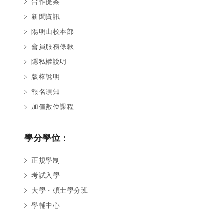
合作提案
新聞資訊
陽明山校本部
會員服務條款
隱私權說明
版權說明
報名須知
加值數位課程
學分學位：
正規學制
考試入學
大學・碩士學分班
學輔中心