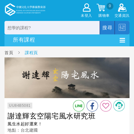
0
未登入
購物車
交通資訊
搜尋
首頁
課程頁
UU84B5081
謝達輝玄空陽宅風水研究班
風生水起好運來！
地點：台北建國