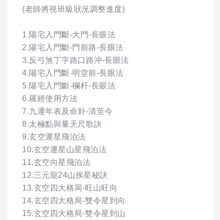
(老師將視班級狀況調整進度)
1.陽宅入門斷-大門-長眼法
2.陽宅入門斷-門前路-長眼法
3.反弓煞丁字路口路沖-長眼法
4.陽宅入門斷-明堂前-長眼法
5.陽宅入門斷-欄杆-長眼法
6.羅經使用方法
7.九運年表及命卦-清至今
8.太極點與量天尺歌訣
9.玄空運星飛泊法
10.玄空運星山星飛泊法
11.玄空向星飛泊法
12.三元龍24山挨星秘訣
13.玄空四大格局-旺山旺向
14.玄空四大格局-雙令星到向
15.玄空四大格局-雙令星到山