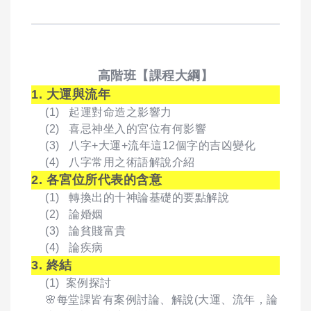
高階班【課程大綱】
1. 大運與流年
(1) 起運對命造之影響力
(2) 喜忌神坐入的宮位有何影響
(3) 八字+大運+流年這12個字的吉凶變化
(4) 八字常用之術語解說介紹
2. 各宮位所代表的含意
(1) 轉換出的十神論基礎的要點解說
(2) 論婚姻
(3) 論貧賤富貴
(4) 論疾病
3. 終結
(1) 案例探討
🌸
每堂課皆有案例討論、解說(大運、流年，論