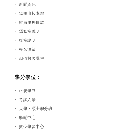
新聞資訊
陽明山校本部
會員服務條款
隱私權說明
版權說明
報名須知
加值數位課程
學分學位：
正規學制
考試入學
大學・碩士學分班
學輔中心
數位學習中心