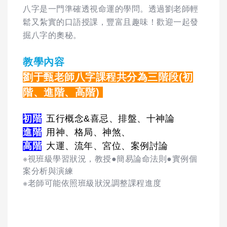
八字是一門準確透視命運的學問。透過劉老師輕
鬆又紮實的口語授課，豐富且趣味！歡迎一起發
掘八字的奧秘。
教學內容
劉于甄老師八字課程共分為三階段(初
階、進階、高階)
初階
五行概念&喜忌、排盤、十神論
進階
用神、格局、神煞、
高階
大運、流年、宮位、案例討論
※視班級學習狀況，教授●簡易論命法則●實例個
案分析與演練
※老師可能依照班級狀況調整課程進度