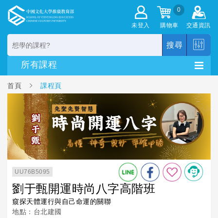
0
未登入
購物車
交通資訊
搜尋
首頁
課程頁
UU76B5095
劉于甄開運時尚八字高階班
窺探天體運行與自己命運的關聯
地點：台北建國