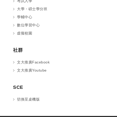
考試入學
大學・碩士學分班
學輔中心
數位學習中心
虛擬校園
社群
文大推廣Facebook
文大推廣Youtube
您好～ 歡迎來到中國文化大學推廣部！
SCE
如您對於課程有疑問，可至
意見信箱
留
言，我們將盡快與您聯繫。
切換至桌機版
※服務時間：週一至週六09:00~21:00；
週日09:00~17:00，國定假日除外。