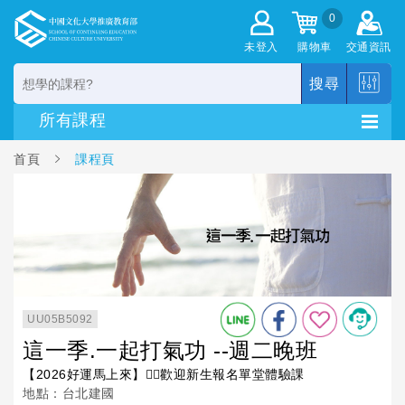
0
未登入
購物車
交通資訊
搜尋
首頁
課程頁
UU05B5092
這一季.一起打氣功 --週二晚班
【2026好運馬上來】🙋‍♀️歡迎新生報名單堂體驗課
地點：台北建國