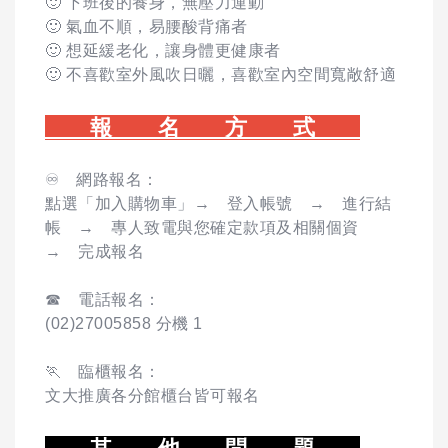
🙂 下班後的養身，無壓力運動
🙂 氣血不順，易腰酸背痛者
🙂 想延緩老化，讓身體更健康者
🙂 不喜歡室外風吹日曬，喜歡室內空間寬敞舒適
報 名 方 式
♾️ 網路報名：
點選「加入購物車」→ 登入帳號 → 進行結
帳 → 專人致電與您確定款項及相關個資
→ 完成報名
☎ 電話報名：
(02)27005858 分機 1
🏃 臨櫃報名：
文大推廣各分館櫃台皆可報名