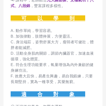
📢 課程中，老師結合
九大關節操、太極氣功十八
式、八段錦
，豐富課程多樣性。
可 以 學 到
A. 動作單純，學習容易。
B. 加強律動，肢體伸展，方便靈活。
C. 身法端莊，姿勢舒展大方，瘦弱者可健壯，體
胖者能減肥。
D. 活動全身肌肉關節，調節內臟器官，加速血液
循環，強化體質。
E. 符合生理功能要求，氧量增強為內外兼顧的健
身練功法。
F. 效應大且快，易產生興趣，易自我鍛練，只要
長期堅持，實為一種享受，其樂無窮。
適 合 對 象