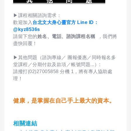
其 他 問 題
▶課程相關諮詢需求：
歡迎加入
台北文大身心靈官方 Line ID：
@kyz8536s
請留下您的
姓名、電話、諮詢課程名稱
，我們將
盡快回覆！
▶其他問題（諮詢專線／ 團報優惠／同時報名多
堂課程／分期付款及款項／帳號問題...）:
請撥打(02)27005858 分機 1，將有專人協助處
理！
健康，是掌握在自己手上最大的資本。
相關連結