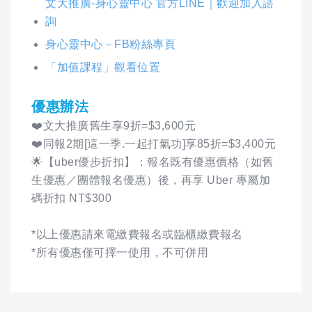
文大推廣-身心靈中心 官方LINE｜歡迎加入諮
詢
身心靈中心－FB粉絲專頁
「加值課程」觀看位置
優惠辦法
❤️文大推廣舊生享9折=$3,600元
❤️同報2期[這一季.一起打氣功]享85折=$3,400元
🌟【uber優步折扣】：報名既有優惠價格（如舊
生優惠／團體報名優惠）後，再享 Uber 專屬加
碼折扣 NT$300
*以上優惠請來電繳費報名或臨櫃繳費報名
*所有優惠僅可擇一使用，不可併用