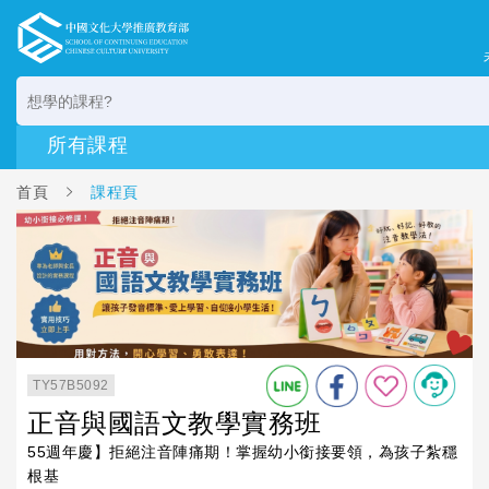
首頁
課程頁
TY57B5092
正音與國語文教學實務班
55週年慶】拒絕注音陣痛期！掌握幼小銜接要領，為孩子紮穩
根基