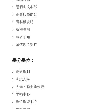
陽明山校本部
會員服務條款
隱私權說明
版權說明
報名須知
加值數位課程
學分學位：
正規學制
考試入學
大學・碩士學分班
學輔中心
數位學習中心