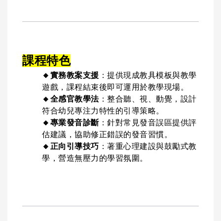
課程特色
🔸
實務教案支援
：提供現成教具模板與教學
遊戲，課程結束後即可運用於教學現場。
🔸
全感官教學法
：整合聽、視、動覺，設計
符合幼兒專注力特性的引導策略。
🔸
專業發音診斷
：針對常見發音誤區提供評
估建議，協助修正錯誤的發音習慣。
🔸
正向引導技巧
：著重心理建設與鼓勵式教
學，營造無壓力的學習氛圍。