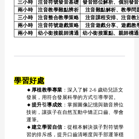
三小時
注音符號發音基礎
發音部位解析、個別發音
兩小時
注音教學難點辨析
注音難點解析、教學問
三小時
注音整合教學策略
注音課程安排、注音教
兩小時
注音符號遊戲策略
注音遊戲分享、遊戲教
兩小時
幼小銜接親師溝通
幼小銜接重點、親師構通
學習好處
🔸
厚植教學專業
：深入了解 2-6 歲幼兒語文
發展，用符合發展科學的方式引導學習。
🔸
提升引導成效
：掌握圖像記憶與聽音辨位
技術，讓孩子在自然互動中矯正口齒、學會
運筆。
🔸
建立學習自信
：從根本解決孩子對符號學
習的排斥感，提升口齒清晰度與手部運筆穩