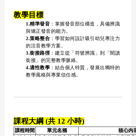
教學目標
1.精準發音
：掌握發音部位構造，具備辨識
與矯正發音的能力。
2.策略整合
：學習如何設計吸引幼兒專注力
的注音教學方案。
3.銜接路徑
：建立從「符號辨識」到「閱讀
銜接」的完整教學脈絡。
4.適性教學
：結合個人特質，發展出獨特的
教學風格與專業信任感。
課程大綱 (共 12 小時)
課程時間
單元名稱
核心內