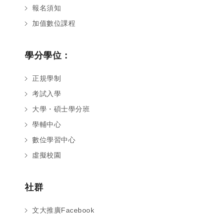
報名須知
加值數位課程
學分學位：
正規學制
考試入學
大學・碩士學分班
學輔中心
數位學習中心
虛擬校園
社群
文大推廣Facebook