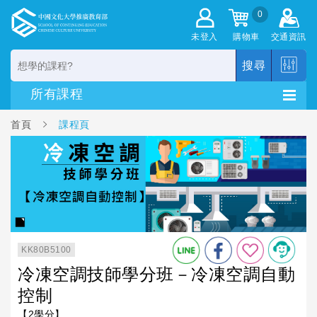
0
未登入
購物車
交通資訊
搜尋
首頁
課程頁
KK80B5100
冷凍空調技師學分班－冷凍空調自動
控制
【2學分】