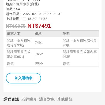
地點：遠距教學(台北)
時數：54
起迄日期：2027-02-23~2027-06-01
上課時間：二 18:20~21:35
NT$7491
NT$8055
優惠方案
價格
說明
開課一個月前完
開課一個月前完成報名
7491
成報名93折
93折
開課兩週前完成
開課兩週前完成報名享
7652
報名享95折
95折
原價
8055
原價
加入購物車
課程資訊
老師簡介
適合對象
其他備註