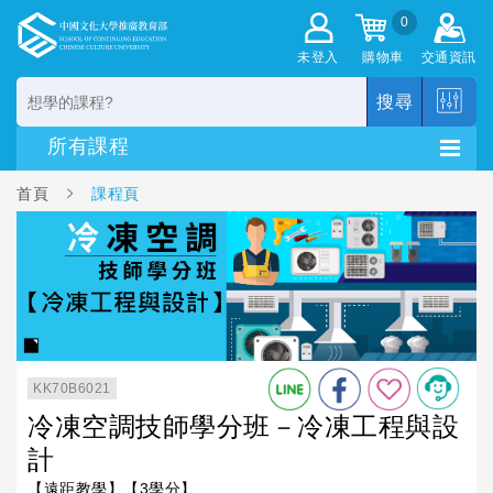
0
未登入
購物車
交通資訊
搜尋
首頁
課程頁
KK70B6021
冷凍空調技師學分班－冷凍工程與設
計
【遠距教學】【3學分】