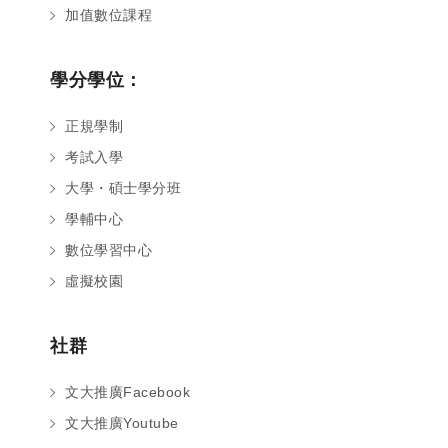
加值數位課程
學分學位：
正規學制
考試入學
大學・碩士學分班
學輔中心
數位學習中心
虛擬校園
社群
文大推廣Facebook
文大推廣Youtube