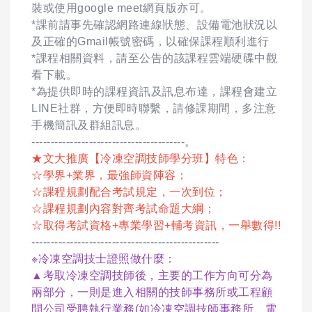
裝或使用google meet網頁版亦可。
*課前請事先確認網路連線狀態、設備電池狀況以
及正確的Gmail帳號密碼，以確保課程順利進行
*課程相關資料，請至公告的該課程雲端硬碟中觀
看下載。
*為提供即時的課程資訊及訊息布達，課程會建立
LINE社群，方便即時聯繫，請修課期間，多注意
手機簡訊及群組訊息。
----------------------------------------。
★文大推廣【冷凍空調技師學分班】特色：
☆學界+業界，最強師資陣容；
☆課程規劃配合考試規定，一次到位；
☆課程規劃內容對齊考試命題大綱；
☆取得考試資格+專業學習+輔考資訊，一舉數得!!
-------------------------------------------------
※冷凍空調技士證照做什麼：
▲考取冷凍空調技師後，主要的工作方向可分為
兩部分，一則是進入相關的技師事務所或工程顧
問公司受聘執行業務(如冷凍空調技師事務所、電