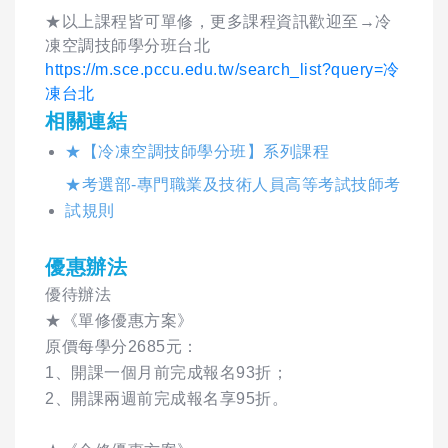
★以上課程皆可單修，更多課程資訊歡迎至→冷
凍空調技師學分班台北
https://m.sce.pccu.edu.tw/search_list?query=冷
凍台北
相關連結
★【冷凍空調技師學分班】系列課程
★考選部-專門職業及技術人員高等考試技師考
試規則
優惠辦法
優待辦法
★《單修優惠方案》
原價每學分2685元：
1、開課一個月前完成報名93折；
2、開課兩週前完成報名享95折。