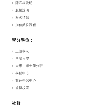
隱私權說明
版權說明
報名須知
加值數位課程
學分學位：
正規學制
考試入學
大學・碩士學分班
學輔中心
數位學習中心
虛擬校園
社群