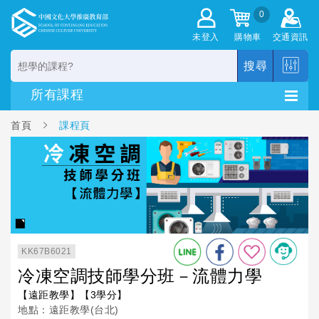
0
未登入
購物車
交通資訊
搜尋
首頁
課程頁
KK67B6021
冷凍空調技師學分班－流體力學
【遠距教學】【3學分】
地點：遠距教學(台北)