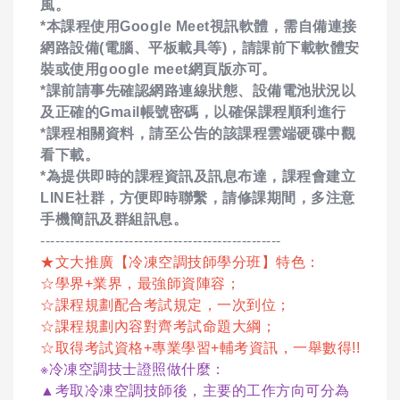
風。
*本課程使用Google Meet視訊軟體，需自備連接
網路設備(電腦、平板載具等)，請課前下載軟體安
裝或使用google meet網頁版亦可。
*課前請事先確認網路連線狀態、設備電池狀況以
及正確的Gmail帳號密碼，以確保課程順利進行
*課程相關資料，請至公告的該課程雲端硬碟中觀
看下載。
*為提供即時的課程資訊及訊息布達，課程會建立
LINE社群，方便即時聯繫，請修課期間，多注意
手機簡訊及群組訊息。
-------------------------------------------------
★文大推廣【冷凍空調技師學分班】特色：
☆學界+業界，最強師資陣容；
☆課程規劃配合考試規定，一次到位；
☆課程規劃內容對齊考試命題大綱；
☆取得考試資格+專業學習+輔考資訊，一舉數得!!
※冷凍空調技士證照做什麼：
▲考取冷凍空調技師後，主要的工作方向可分為