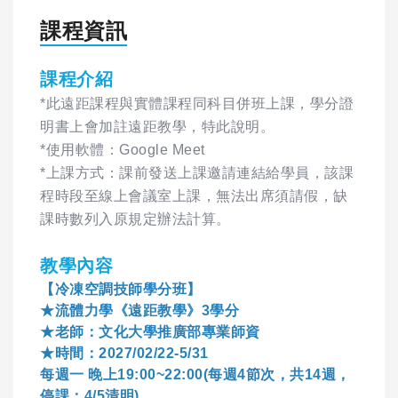
課程資訊
課程介紹
*此遠距課程與實體課程同科目併班上課，學分證
明書上會加註遠距教學，特此說明。
*使用軟體：Google Meet
*上課方式：課前發送上課邀請連結給學員，該課
程時段至線上會議室上課，無法出席須請假，缺
課時數列入原規定辦法計算。
教學內容
【冷凍空調技師學分班】
★流體力學《遠距教學》3學分
★老師：文化大學推廣部專業師資
★時間：2027/02/22-5/31
每週一 晚上19:00~22:00(每週4節次，共14週，
停課：4/5清明)