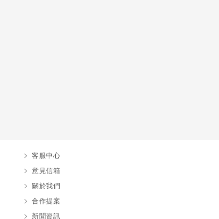
音樂學堂
職涯驅動力
食尚餐飲
大健康學苑
時尚藝能
長照培訓
客服中心
大安分部
意見信箱
關於我們
遠距教學
合作提案
新聞資訊