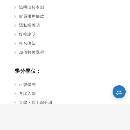
陽明山校本部
會員服務條款
隱私權說明
版權說明
報名須知
您好～ 歡迎來到中國文化大學推廣部！
加值數位課程
如您對於課程有疑問，可至
意見信箱
留
言，我們將盡快與您聯繫。
※服務時間：週一至週六09:00~21:00；
學分學位：
週日09:00~17:00，國定假日除外。
正規學制
考試入學
報名及退
官方臉書
意見信箱
費須知
大學・碩士學分班
學輔中心
數位學習中心
虛擬校園