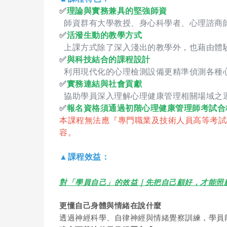
✅
理論與實務兼具的堅強師資
師資群有大學教授、身心科學者、心理諮商
✅
活潑生動的教學方式
上課方式除了深入淺出的教學外，也藉由體
✅
與科技結合的課程設計
利用現代化的心理檢測設備更精準偵測各種
✅
實務連結與社會貢獻
協助學員深入理解心理健康管理相關場域之
✅
報名資格須通過初階心理健康管理師考試合
本課程無法應『專門職業及技術人員高等考試
容。
▲課程效益：
對「學員自己」的效益｜先把自己顧好，才能照
更懂自己身體與情緒在說什麼
透過神經科學、自律神經與情緒覺察訓練，學員