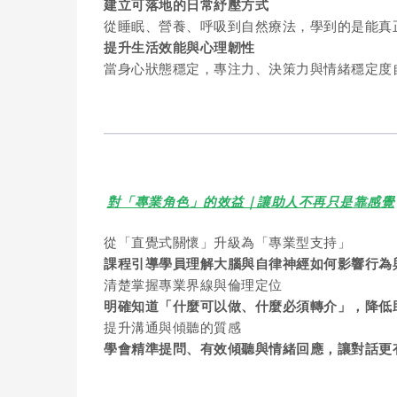
建立可落地的日常紓壓方式
從睡眠、營養、呼吸到自然療法，學到的是能真
提升生活效能與心理韌性
當身心狀態穩定，專注力、決策力與情緒穩定度
對「專業角色」的效益｜讓助人不再只是靠感覺
從「直覺式關懷」升級為「專業型支持」
課程引導學員理解大腦與自律神經如何影響行為
清楚掌握專業界線與倫理定位
明確知道「什麼可以做、什麼必須轉介」，降低
提升溝通與傾聽的質感
學會精準提問、有效傾聽與情緒回應，讓對話更