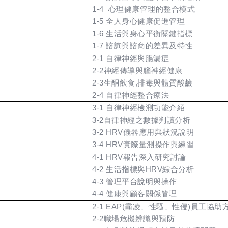
1-4 心理健康管理的整合模式
1-5
全人身心健康促進管理
1-6
生活與身心平衡關鍵指標
1-7
諮詢與諮商的差異及特性
2-1
自律神經與腸漏症
2-2
神經傳導與腦神經健康
2-3
生酮飲食,排毒與體質酸鹼
2-4
自律神經整合療法
3-1
自律神經檢測功能介紹
3-2自律神經之數據判讀分析
3-2 HRV
儀器應用與狀況說明
3-4 HRV
實際量測操作與練習
4-1 HRV
報告深入研究討論
4-2
生活指標與HRV綜合分析
4-3
管理平台說明與操作
4-4
健康與顧客關係管理
2-1 EAP(
霸凌、性騷、性侵)員工協助
2-2
職場危機辨識與預防