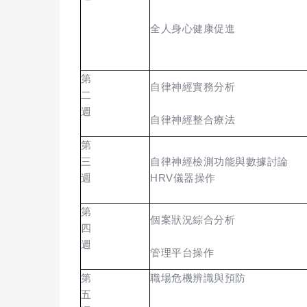
全人身心健康促進
第
自律神經實務分析
二
週
自律神經整合療法
第
三
自律神經檢測功能與數據討論
週
HRV
儀器操作
第
個案狀況綜合分析
四
週
管理平台操作
第
職場危機辨識與預防
五