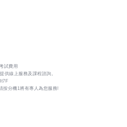
照考試費用
E@，提供線上服務及課程諮詢。
lt7F
，報名請按分機1將有專人為您服務!