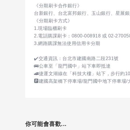
《分期刷卡合作銀行》
台新銀行、台北富邦銀行、玉山銀行、星展銀
《分期刷卡方式》
1.現場臨櫃刷卡
2.電話購課刷卡：0800-008918 或 02-270058
3.網路購課無法使用信用卡分期
✔️交通資訊：台北市建國南路二段231號
🚌公車至「龍門國中」站下車即抵達
🚄捷運文湖線在「科技大樓」站下，步行約10
🅿️建國高架橋下停車場/龍門國中地下停車場
你可能會喜歡...