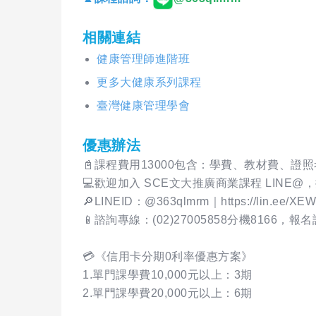
相關連結
健康管理師進階班
更多大健康系列課程
臺灣健康管理學會
優惠辦法
📓課程費用13000包含：學費、教材費、證
💻️歡迎加入 SCE文大推廣商業課程 LIN
🔎LINEID：@363qlmrm｜https://lin.ee/XEW
📱諮詢專線：(02)27005858分機8166
💳《信用卡分期0利率優惠方案》
1.單門課學費10,000元以上：3期
2.單門課學費20,000元以上：6期