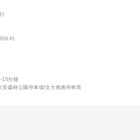
行
58 #1
-15分鐘
/大安森林公園停車場/文大推廣停車塔