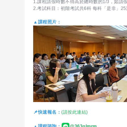
1.課程請假時數不得高於總時數的1/3，如
2.考試科目：初階考試共6科 每科「是非」25
▲課程照片：
📌快速報名：
(請按此連結)
▲課程諮詢：
@363qlmrm