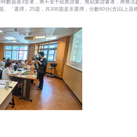
請假時數超過3堂者，將不受予結業證書。無結業證書者，將無
題、「選擇」25題，共300題是非選擇，分數60分(含)以上及