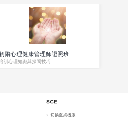
聽見肌
初階心理健康管理師證照班
筋膜刀
培訓心理知識與探問技巧
SCE
切換至桌機版