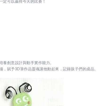
，一定可以贏得今天的比賽！
，培養創意設計與動手實作能力。
拍攝，賦予3D筆作品靈魂讓他動起來，記錄孩子們的成品。