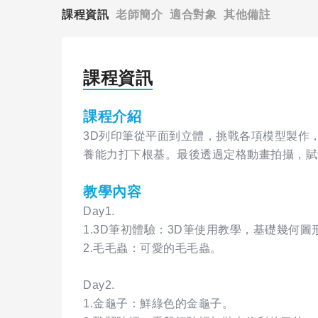
課程資訊
老師簡介
適合對象
其他備註
課程資訊
課程介紹
3D列印筆從平面到立體，挑戰各項模型製作
養能力打下根基。最後透過定格動畫拍攝，賦
教學內容
Day1.
1.3D筆初體驗：3D筆使用教學，基礎幾何圖
2.毛毛蟲：可愛的毛毛蟲。
Day2.
1.金龜子：鮮綠色的金龜子。