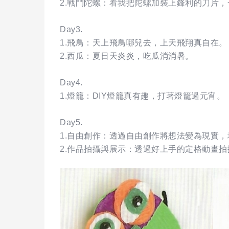
2.戰鬥陀螺：看我把陀螺加裝上鋒利的刀片
Day3.
1.飛鳥：天上飛鳥哪兒去，上天飛翔真自在。
2.西瓜：夏日天炎炎，吃瓜消消暑。
Day4.
1.燈籠：DIY燈籠真有趣，打著燈籠過元宵。
Day5.
1.自由創作：透過自由創作將想法變為現實
2.作品拍攝與展示：透過好上手的定格動畫