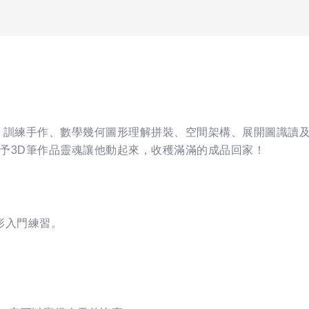
，訓練手作、數學幾何圖形理解拼裝、空間架構、展開圖識讀
予3D筆作品靈魂讓他動起來，收穫滿滿的成品回家！
形入門練習。