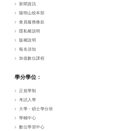
新聞資訊
陽明山校本部
會員服務條款
隱私權說明
版權說明
報名須知
加值數位課程
學分學位：
正規學制
考試入學
大學・碩士學分班
學輔中心
數位學習中心