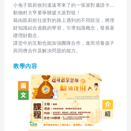
小兔子凱莉收到遙遠寄來了的一張派對邀請卡…
動物村大亨要舉辦盛大派對啦！
藉由凱莉前往派對的路上遇到的不同狀況，將理
財知識結合遊戲的學習，引導知識概念，發展基
礎理財觀念。
課堂中的互動也能加強團隊合作，進而培養孩子
與同儕合作及解決問題的能力。
教學內容