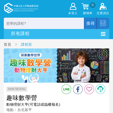
0
未登入
購物車
交通資訊
搜尋
首頁
課程頁
3KM7B5081
趣味數學營
動物理財大亨(可電話或臨櫃報名)
地點：台北延平