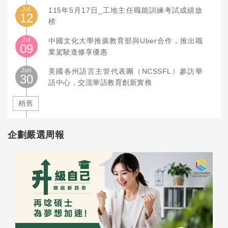
Jul
115年5月17日_工地主任職能訓練考試成績放
12
榜
Jul
中國文化大學推廣教育部與Uber合作，推出職
09
業駕駛進修享優惠
Jun
美國各州語言主管代表團（NCSSFL）參訪華
30
語中心，交流華語教育創新實務
稍舊
企劃嚴選周報