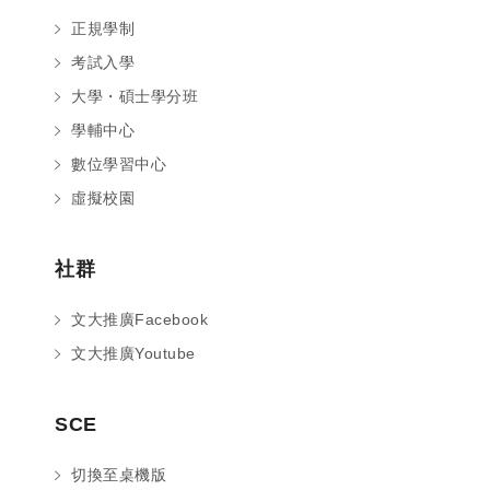
正規學制
考試入學
大學・碩士學分班
學輔中心
數位學習中心
虛擬校園
社群
文大推廣Facebook
文大推廣Youtube
您好～ 歡迎來到中國文化大學推廣部！
SCE
如您對於課程有疑問，可至
意見信箱
留
言，我們將盡快與您聯繫。
切換至桌機版