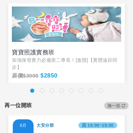
寶寶照護實務班
加強保母實力必備第二專長！[進階]【實體遠距同
步】
$2850
原價$3000
再一位開班
換一批
8月
大安分部
四 10:00~19:00