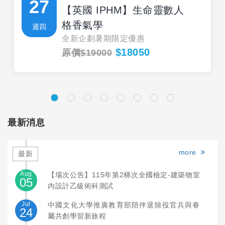
27
【英國 IPHM】生命靈數人
格香氣學
週四
全新企劃暑期限定優惠
$18050
原價$19000
最新消息
more
最新
Aug
【場次公告】115年第2梯次全國檢定-建築物室
05
內設計乙級術科測試
Jul
中國文化大學推廣教育部陪伴退除役官兵與眷
24
屬共創學習新旅程