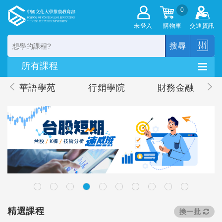
0
未登入
購物車
交通資訊
搜尋
華語學苑
行銷學院
財務金融
精選課程
換一批