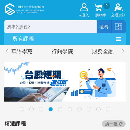
0
未登入
購物車
交通資訊
搜尋
華語學苑
行銷學院
財務金融
精選課程
換一批