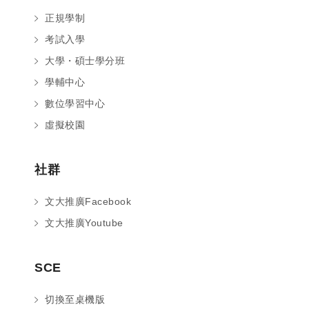
正規學制
考試入學
大學・碩士學分班
學輔中心
數位學習中心
虛擬校園
社群
文大推廣Facebook
文大推廣Youtube
您好～ 歡迎來到中國文化大學推廣部！
SCE
如您對於課程有疑問，可至
意見信箱
留
言，我們將盡快與您聯繫。
切換至桌機版