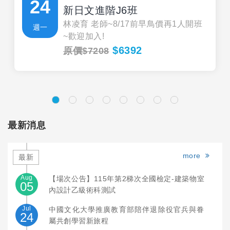
24
新日文進階J6班
林凌育 老師~8/17前早鳥價再1人開班
週一
~歡迎加入!
$6392
原價$7208
最新消息
more
最新
Aug
【場次公告】115年第2梯次全國檢定-建築物室
05
內設計乙級術科測試
Jul
中國文化大學推廣教育部陪伴退除役官兵與眷
24
屬共創學習新旅程