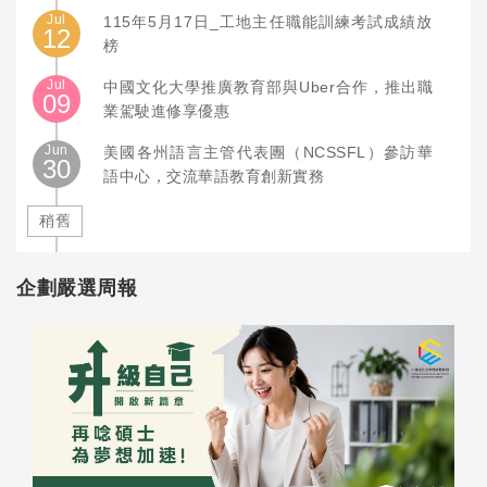
Jul
115年5月17日_工地主任職能訓練考試成績放
12
榜
Jul
中國文化大學推廣教育部與Uber合作，推出職
09
業駕駛進修享優惠
Jun
美國各州語言主管代表團（NCSSFL）參訪華
30
語中心，交流華語教育創新實務
稍舊
企劃嚴選周報