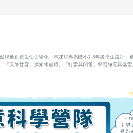
然現象創造生命與變化！本課程專為國小1-3年級學生設計，
、「天降甘霖」探索水循環、「打雷與閃電」學習靜電與落雷