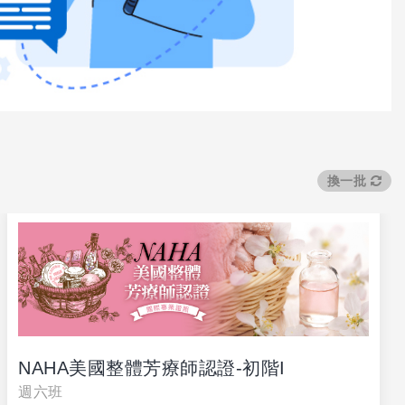
換一批
NAHA美國整體芳療師認證-初階I
週六班