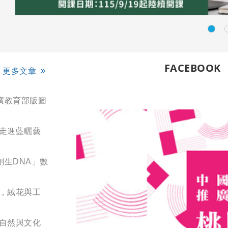
FACEBOOK
更多文章
廣教育部版圖
您走進藍曬藝
創生DNA」數
展，絨花與工
結自然與文化