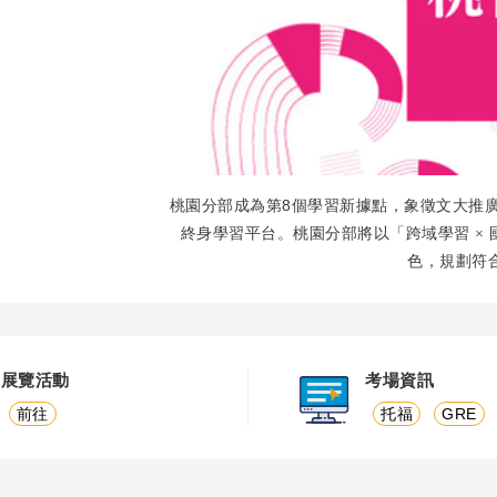
8
桃園分部成為第
個學習新據點，象徵文大推
終身學習平台。桃園分部將以「跨域學習
×
色，規劃符
展覽活動
考場資訊
前往
托福
GRE