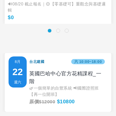
🔊08/20 截止報名｜🟡【零基礎可】重觀念與基礎邏
輯
$0
8月
台北建國
六 10:00~18:00
22
英國巴哈中心官方花精課程_一
階
週六
🌿一個簡單的自禦系統 📢國際證照班
【再一位開班】
$10800
原價$12000