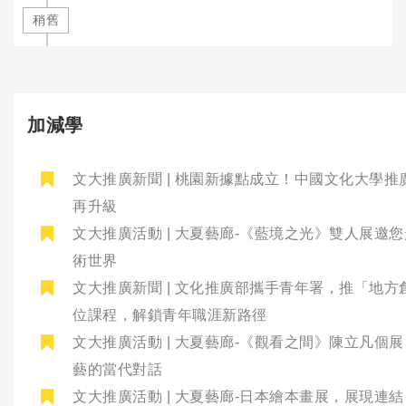
稍舊
加減學
文大推廣新聞 | 桃園新據點成立！中國文化大學推
再升級
文大推廣活動 | 大夏藝廊-《藍境之光》雙人展邀
術世界
文大推廣新聞 | 文化推廣部攜手青年署，推「地方
位課程，解鎖青年職涯新路徑
文大推廣活動 | 大夏藝廊-《觀看之間》陳立凡個
藝的當代對話
文大推廣活動 | 大夏藝廊-日本繪本畫展，展現連