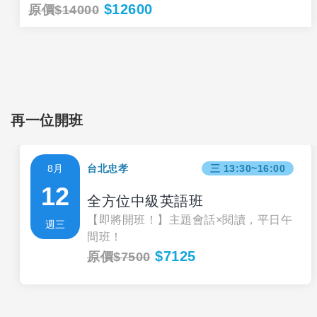
$12600
原價$14000
再一位開班
8月
台北忠孝
三 13:30~16:00
12
全方位中級英語班
【即將開班！】主題會話×閱讀，平日午
週三
間班！
$7125
原價$7500