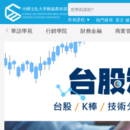
所有課程 ▼
熱門搜尋:
英文
健
華語學苑
行銷學院
財務金融
商業