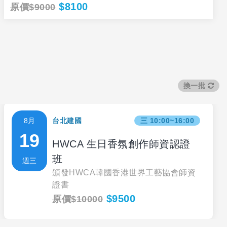
$8100
原價$9000
換一批
8月
台北建國
三 10:00~16:00
19
HWCA 生日香氛創作師資認證
班
週三
頒發HWCA韓國香港世界工藝協會師資
證書
$9500
原價$10000