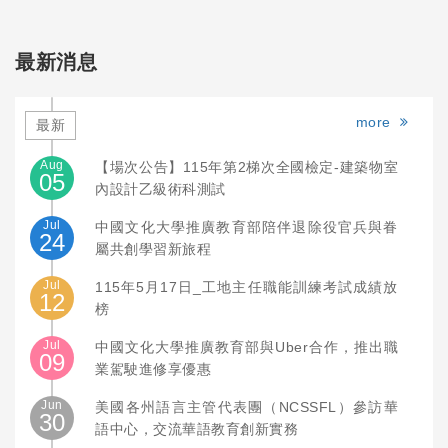
最新消息
more
最新
Aug
【場次公告】115年第2梯次全國檢定-建築物室
05
內設計乙級術科測試
Jul
中國文化大學推廣教育部陪伴退除役官兵與眷
24
屬共創學習新旅程
Jul
115年5月17日_工地主任職能訓練考試成績放
12
榜
Jul
中國文化大學推廣教育部與Uber合作，推出職
09
業駕駛進修享優惠
Jun
美國各州語言主管代表團（NCSSFL）參訪華
30
語中心，交流華語教育創新實務