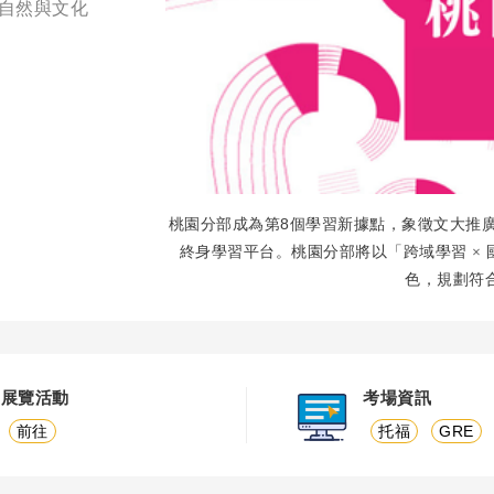
結自然與文化
8
桃園分部成為第
個學習新據點，象徵文大推
終身學習平台。桃園分部將以「跨域學習
×
色，規劃符
展覽活動
考場資訊
前往
托福
GRE