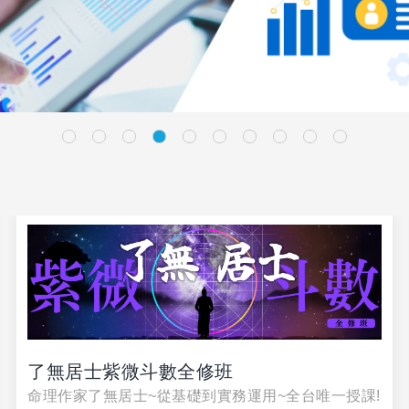
了無居士紫微斗數全修班
命理作家了無居士~從基礎到實務運用~全台唯一授課!