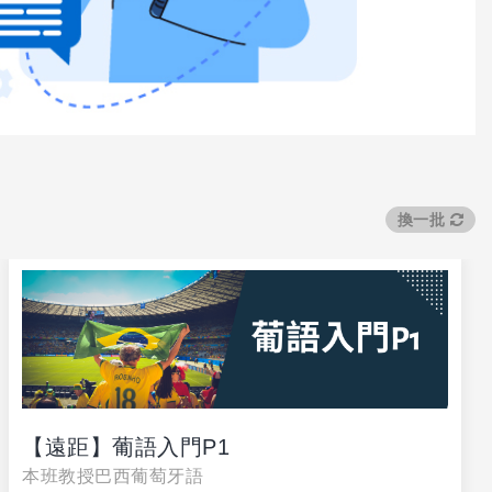
換一批
【遠距】葡語入門P1
本班教授巴西葡萄牙語