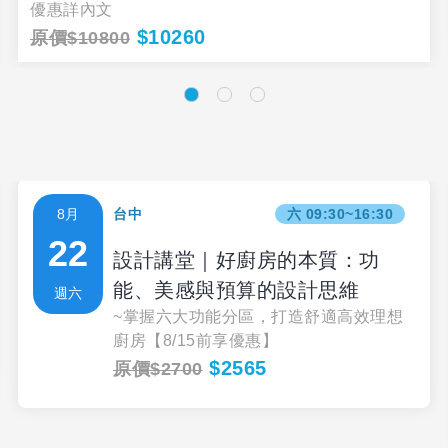
優惠詳內文
$10260
原價$10800
8月
台中
六 09:30~16:30
22
設計講堂｜好廚房的本質：功
能、美感與預算的設計思維
週六
~掌握六大功能分區，打造舒適高效理想
廚房【8/15前享優惠】
$2565
原價$2700