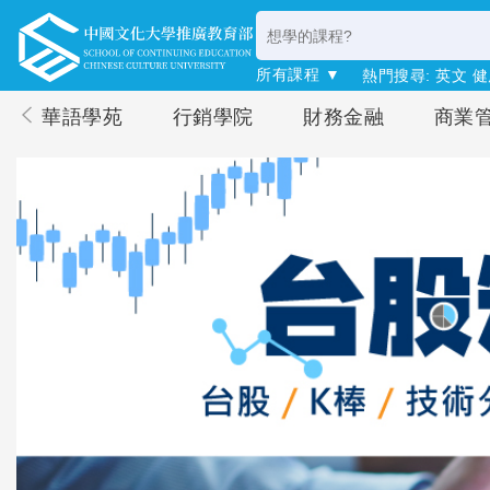
所有課程 ▼
熱門搜尋:
英文
健
華語學苑
行銷學院
財務金融
商業