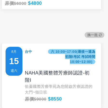
$4800
原價$6000
換一批
8月
台中
六 10:00~17:00(最後一週為
初階I考試 考試時間
15
10:00~12:00)
週六
NAHA美國整體芳療師認證-初
階I
佑蓁國際芳療學苑為您開啟芳療認證的
大門~假日班
$8550
原價$9000