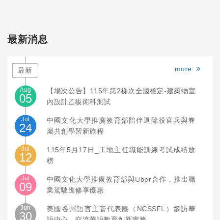
最新消息
more
最新
Aug
【場次公告】115年第2梯次全國檢定-建築物室
05
內設計乙級術科測試
Jul
中國文化大學推廣教育部陪伴退除役官兵與眷
24
屬共創學習新旅程
Jul
115年5月17日_工地主任職能訓練考試成績放
12
榜
Jul
中國文化大學推廣教育部與Uber合作，推出職
09
業駕駛進修享優惠
Jun
美國各州語言主管代表團（NCSSFL）參訪華
30
語中心，交流華語教育創新實務