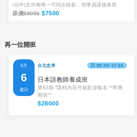
(台中)北中南唯一可同步錄影，供學員課後複習
$7500
原價$8055
再一位開班
9月
台北忠孝
日 09:30~17:30
6
日本語教師養成班
第63期 *課程內容升級歡迎報名 **即將
週日
開班**
$28000