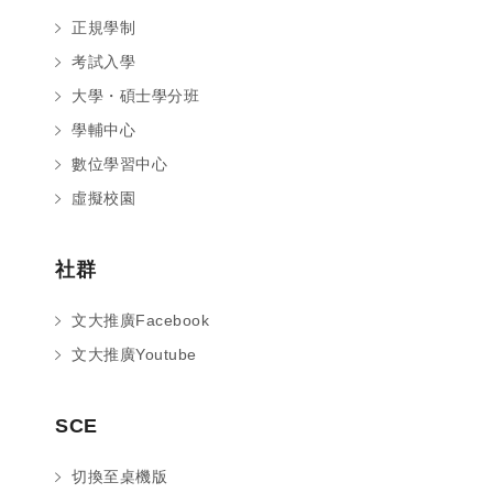
正規學制
考試入學
大學・碩士學分班
學輔中心
數位學習中心
虛擬校園
社群
文大推廣Facebook
文大推廣Youtube
您好～ 歡迎來到中國文化大學推廣部！
SCE
如您對於課程有疑問，可至
意見信箱
留
言，我們將盡快與您聯繫。
切換至桌機版