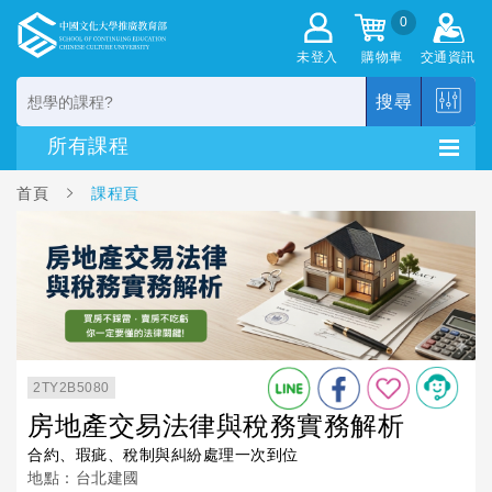
0
未登入
購物車
交通資訊
搜尋
首頁
課程頁
2TY2B5080
房地產交易法律與稅務實務解析
合約、瑕疵、稅制與糾紛處理一次到位
地點：台北建國