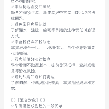
己不利的條款。
✅掌握房地產交易風險
學會辨識預售屋、新成屋與中古屋可能出現的法
律問題。
✅避免常見房屋糾紛
了解漏水、違建、凶宅等爭議的法律責任與處理
方式。
✅學會稅務與節稅觀念
掌握房地合一稅、土地增值稅、自住優惠等重要
稅務知識。
✅買房前做好法律檢查
學會看懂不動產謄本，提前發現抵押、查封或租
賃等潛在風險。
✅遇到糾紛知道如何處理
了解調解、仲裁與訴訟差異，掌握蒐證與維權方
式。
🙋‍♂️【適合對象】🙋‍♀️
✅準備購屋或售屋的一般民眾