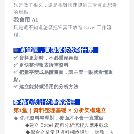
只是做了很久，還是很難快速抓到主管真正想看
的重點。
我會用 AI
只是還不知道怎麼把它真正放進 Excel 工作流
程。
這堂課，實際幫你做到什麼
🎯
✅
資料更新時，不必重頭再做
✅
更快整理報表所需資料
✅
把數字變成易懂畫面，讓主管一眼就看懂重
點。
✅
建立能持續沿用的分析方法
精心設計的學習路徑
📚
第
1
堂｜資料整理基礎
×
分析架構建立
🔥
先把資料整理對，後面才不會一直重做
◆
建立
Excel
資料分析流程與應用觀念
◆學會企業常見資料欄位設計：財務、人