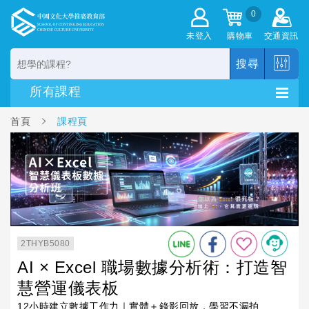
0
未登入
購物車
交通資訊
搜尋
首頁
課程頁
2THYB5080
AI × Excel 職場數據分析術：打造智
慧營運儀表板
12小時建立數據工作力｜實體＋錄影回放，學習不漏拍