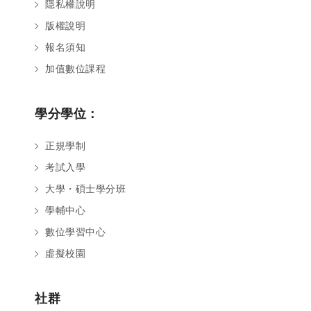
隱私權說明
版權說明
報名須知
加值數位課程
學分學位：
正規學制
考試入學
大學・碩士學分班
學輔中心
數位學習中心
虛擬校園
社群