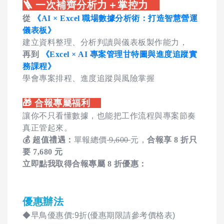
🪜 一次補齊分析力＋掌控力
從
《AI × Excel 職場數據分析術：打造智慧營運
儀表板》
建立資料整理、分析判讀與儀表板製作能力，
再到
《Excel × AI 專案管理甘特圖與進度追蹤實
務課程》
學會專案排程、進度追蹤與風險掌握
🎁 合報專屬福利
讓你不只看懂數據，也能把工作流程與專案節奏
真正管起來。
💰 超值禮遇：
單報總價
9,600
元，
合報享 8 折只
要 7,680 元
立即點我取得合報專屬 8 折優惠：
優惠辦法
◆早鳥優惠價:9折(優惠期限請參考價格表)