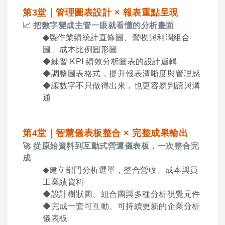
第
3
堂｜管理圖表設計
×
報表重點呈現
📈
把數字變成主管一眼就看懂的分析畫面
◆
製作業績統計直條圖、營收與利潤組合
圖、成本比例圓形圖
◆練習
KPI
績效分析圖表的設計邏輯
◆調整圖表格式，提升報表清晰度與管理感
◆讓數字不只做得出來，也更容易判讀與溝
通
第
4
堂｜智慧儀表板整合
×
完整成果輸出
🚀
從原始資料到互動式營運儀表板，一次整合完
成
◆
建立部門分析選單，整合營收、成本與員
工業績資料
◆設計樹狀圖、組合圖與多種分析視覺元件
◆完成一套可互動、可持續更新的企業分析
儀表板