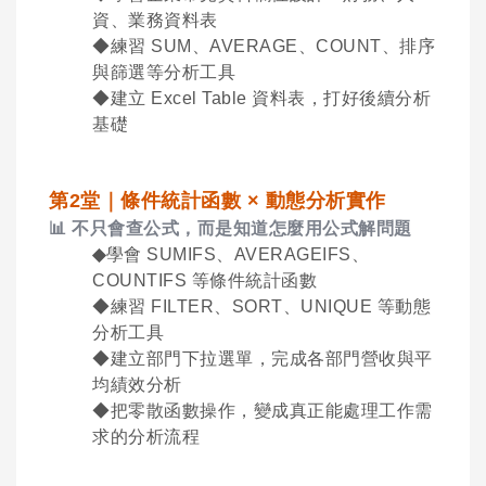
資、業務資料表
◆練習
SUM
、
AVERAGE
、
COUNT
、排序
與篩選等分析工具
◆建立
Excel Table
資料表，打好後續分析
基礎
第
2
堂｜條件統計函數
×
動態分析實作
📊
不只會查公式，而是知道怎麼用公式解問題
◆
學會
SUMIFS
、
AVERAGEIFS
、
COUNTIFS
等條件統計函數
◆練習
FILTER
、
SORT
、
UNIQUE
等動態
分析工具
◆建立部門下拉選單，完成各部門營收與平
均績效分析
◆把零散函數操作，變成真正能處理工作需
求的分析流程