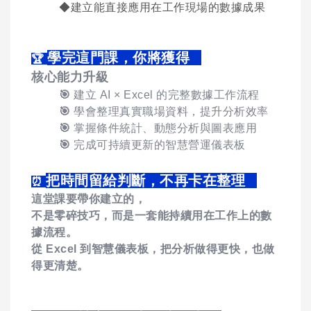
◆建立能直接應用在工作現場的數據成果
學完這門課，你將獲得
🏆
核心能力升級
🎯
建立
AI × Excel
的完整數據工作流程
🎯
學會整理真實職場資料，提升分析效率
🎯
掌握條件統計、動態分析與圖表應用
🎯
完成可持續更新的智慧營運儀表板
把時間留給判斷，不再卡在整理
⏰
這堂課要帶你建立的，
不是零碎技巧，而是一套能持續用在工作上的數
據流程。
從
Excel
到智慧儀表板，
把分析做得更快，也做
得更清楚。