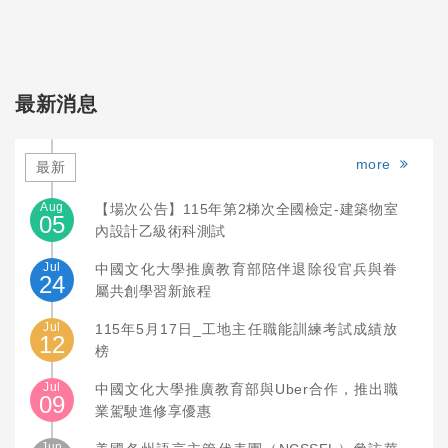
最新消息
more
最新
Aug
【場次公告】115年第2梯次全國檢定-建築物室
05
內設計乙級術科測試
Jul
中國文化大學推廣教育部陪伴退除役官兵與眷
24
屬共創學習新旅程
Jul
115年5月17日_工地主任職能訓練考試成績放
12
榜
Jul
中國文化大學推廣教育部與Uber合作，推出職
09
業駕駛進修享優惠
Jun