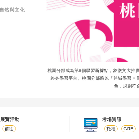
結自然與文化
8
桃園分部成為第
個學習新據點，象徵文大推
終身學習平台。桃園分部將以「跨域學習
×
色，規劃符
展覽活動
考場資訊
前往
托福
GRE