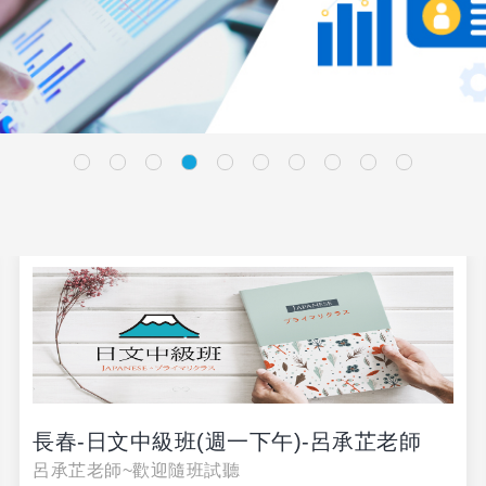
長春-日文中級班(週一下午)-呂承芷老師
呂承芷老師~歡迎隨班試聽