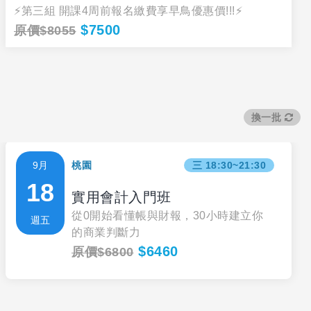
⚡第三組 開課4周前報名繳費享早鳥優惠價!!!⚡
$7500
原價$8055
換一批
9月
桃園
三 18:30~21:30
18
實用會計入門班
從0開始看懂帳與財報，30小時建立你
週五
的商業判斷力
$6460
原價$6800