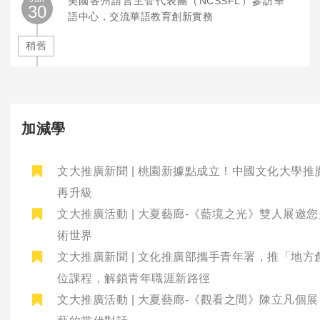
美國各州語言主管代表團（NCSSFL）參訪華
30
語中心，交流華語教育創新實務
稍舊
加減學
文大推廣新聞 | 桃園新據點成立！中國文化大學推
再升級
文大推廣活動 | 大夏藝廊-《藍境之光》雙人展邀
術世界
文大推廣新聞 | 文化推廣部攜手青年署，推「地方
位課程，解鎖青年職涯新路徑
文大推廣活動 | 大夏藝廊-《觀看之間》陳立凡個