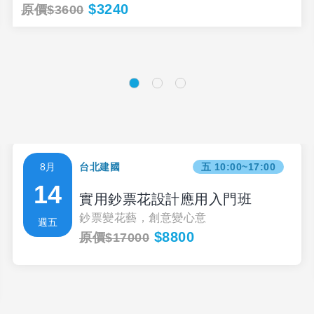
$3240
原價$3600
8月
台北建國
五 10:00~17:00
14
實用鈔票花設計應用入門班
鈔票變花藝，創意變心意
週五
$8800
原價$17000