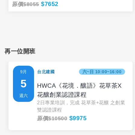
$7652
原價$8055
再一位開班
9月
台北建國
六~日 10:00~16:00
5
HWCA《花境．釀語》花草茶X
花釀創業認證課程
週六
2日專業培訓，完成 花草茶+花釀 之創業
雙認證課程
$9975
原價$10500