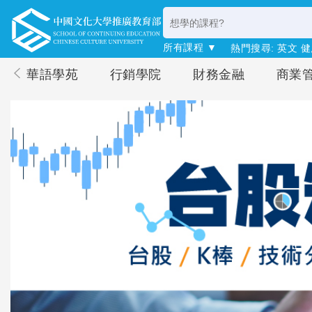
所有課程 ▼
熱門搜尋:
英文
健
華語學苑
行銷學院
財務金融
商業