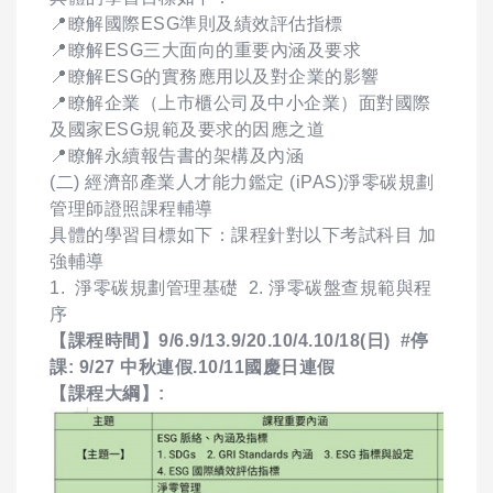
📍瞭解國際ESG準則及績效評估指標
📍瞭解ESG三大面向的重要內涵及要求
📍瞭解ESG的實務應用以及對企業的影響
📍瞭解企業（上市櫃公司及中小企業）面對國際
及國家ESG規範及要求的因應之道
📍瞭解永續報告書的架構及內涵
(二) 經濟部產業人才能力鑑定 (iPAS)淨零碳規劃
管理師證照課程輔導
具體的學習目標如下：課程針對以下考試科目 加
強輔導
1. 淨零碳規劃管理基礎 2. 淨零碳盤查規範與程
序
【課程時間】9/6.9/13.9/20.10/4.10/18(日) #停
課: 9/27 中秋連假.10/11國慶日連假
【課程大綱】: