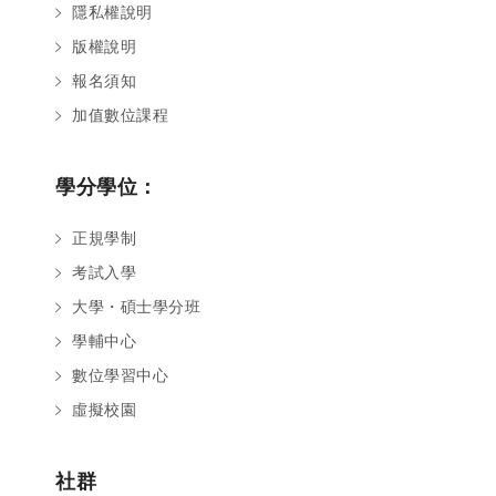
隱私權說明
版權說明
報名須知
加值數位課程
學分學位：
正規學制
考試入學
大學・碩士學分班
學輔中心
數位學習中心
虛擬校園
社群