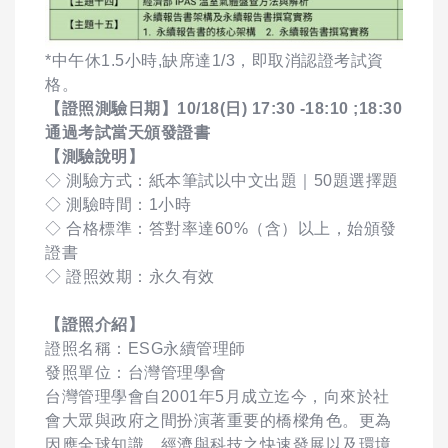
*中午休1.5小時,缺席達1/3，即取消認證考試資
格。
【證照測驗日期】10/18(日) 17:30 -18:10 ;18:30
通過考試當天頒發證書
【測驗說明】
◇ 測驗方式：紙本筆試以中文出題｜50題選擇題
◇ 測驗時間：1小時
◇ 合格標準：答對率達60%（含）以上，始頒發
證書
◇ 證照效期：永久有效
【證照介紹】
證照名稱：ESG永續管理師
發照單位：台灣管理學會
台灣管理學會自2001年5月成立迄今，向來於社
會大眾與政府之間扮演著重要的橋樑角色。更為
因應全球知識、經濟與科技之快速發展以及環境