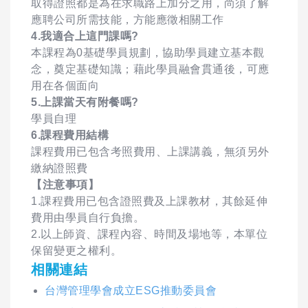
取得證照都是為在求職路上加分之用，尚須了解
應聘公司所需技能，方能應徵相關工作
4.我適合上這門課嗎?
本課程為0基礎學員規劃，協助學員建立基本觀
念，奠定基礎知識；藉此學員融會貫通後，可應
用在各個面向
5.上課當天有附餐嗎?
學員自理
6.課程費用結構
課程費用已包含考照費用、上課講義，無須另外
繳納證照費
【注意事項】
1.課程費用已包含證照費及上課教材，其餘延伸
費用由學員自行負擔。
2.以上師資、課程內容、時間及場地等，本單位
保留變更之權利。
相關連結
台灣管理學會成立ESG推動委員會