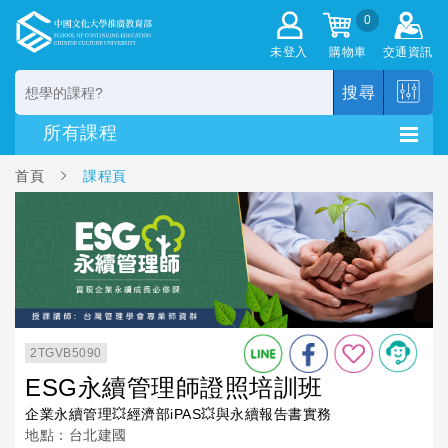
0
未登入
購物車
交通資訊
搜尋
首頁
課程頁
2TGVB5090
ESG永續管理師證照培訓班
企業永續管理💥經濟部iPAS💥與永續報告書實務
地點：台北建國