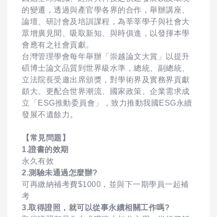
的變遷，透過與產官學各界的合作，舉辦講座、
論壇、研討會及培訓課程，為莘莘學子與社會大
眾增廣見聞、吸取新知、與時俱進，以發揮本學
會應有之社會貢獻。
台灣管理學會每年舉辦「崇越論文大賞」以提升
碩博士論文品質到世界級水準，總統、副總統、
立法院長受邀出席頒獎，對學術界及實務界貢獻
頗大。更配合世界潮流、國家政策、企業需求成
立「ESG推動委員會」，致力推動我國ESG永續
發展不遺餘力。
【常見問題】
1.證書的效期
永久有效
2.測驗未通過怎麼辦?
可再繳納補考費$1000，並與下一期學員一起補
考
3.取得證照，就可以從事永續相關工作嗎?